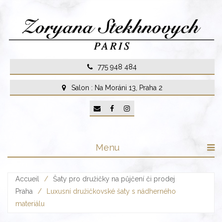
Skip
to
content
775 948 484
Salon : Na Moráni 13, Praha 2
Menu
Accueil
/
Šaty pro družičky na půjčení či prodej
Praha
/
Luxusní družičkovské šaty s nádherného
materiálu