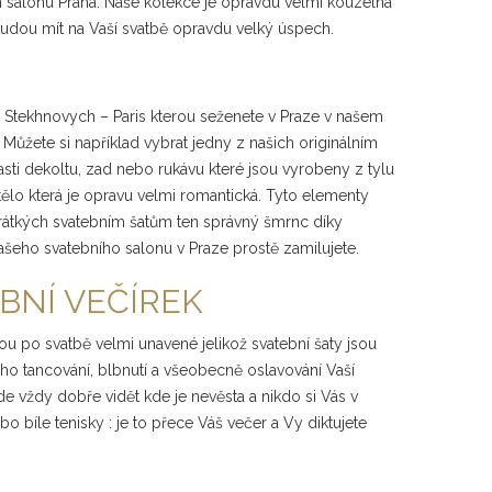
m salonu Praha. Naše kolekce je opravdu velmi kouzelná
 budou mít na Vaší svatbě opravdu velký úspech.
na Stekhnovych – Paris kterou seženete v Praze v našem
 Můžete si například vybrat jedny z našich originálním
sti dekoltu, zad nebo rukávu které jsou vyrobeny z tylu
tělo která je opravu velmi romantická. Tyto elementy
krátkých svatebním šatům ten správný šmrnc díky
ašeho svatebního salonu v Praze prostě zamilujete.
BNÍ VEČÍREK
nou po svatbě velmi unavené jelikož svatební šaty jsou
ého tancování, blbnutí a všeobecně oslavování Vaší
de vždy dobře vidět kde je nevěsta a nikdo si Vás v
o bíle tenisky : je to přece Váš večer a Vy diktujete