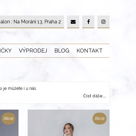
alon : Na Moráni 13, Praha 2
IČKY
VÝPRODEJ
BLOG
KONTAKT
i je můžete i u nás.
Číst dále...
Akce
Akce