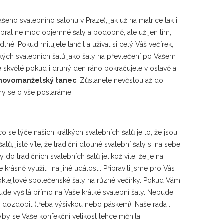
ašeho svatebního salonu v Praze), jak už na matrice tak i
 vybrat ne moc objemné šaty a podobně, ale už jen tím,
. Pokud milujete tančit a užívat si celý Váš večírek,
tkých svatebních šatů jako šaty na převlečení po Vašem
é skvělé pokud i druhý den ráno pokračujete v oslavě a
 novomanželský tanec
. Zůstanete nevěstou až do
 my se o vše postaráme.
o se týče našich krátkých svatebních šatů je to, že jsou
ů, jistě víte, že tradiční dlouhé svatební šaty si na sebe
do tradičních svatebních šatů jelikož víte, že je na
krásně využít i na jiné události. Připravili jsme pro Vás
 koktejlové společenské šaty na různé večírky. Pokud Vám
bude vyšitá přímo na Vaše krátké svatební šaty. Nebude
aty dozdobit (třeba výšivkou nebo páskem). Naše rada :
dyby se Vaše konfekční velikost lehce měnila