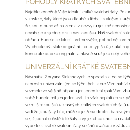
POHODLÝ KRÁTKÝCH SVATEBN
Najděte konečně Vaše ideální kratké svatební šaty. Pokud 
v kostele, šaty které jsou dlouhé a třeba i s vlečkou, u
že jsou dlouhé až na zem a z nezvyku (jelikož nenosíme
neváhejte a sjednejte si u nás zkoušku. Náš svatební sa
obřadu. Budete se tak cítit velmi svěže, pohodlně a vo
Vy chcete být stále originální. Tento typ šatů je také n
konce ale budete originální a hlavně si užijete celý ve
UNIVERZÁLNÍ KRÁTKÉ SVATEBN
Návrhářka Zoryana Stekhnovych je specialista co se týče 
naprosto univerzální (co se týče těch, které Vám nabízí n
vezmete ve většině případu jen jeden krát (pak Vám zbudo
sobě budete mít jen jeden krát. To však neplatí co se týč
velmi širokou škálu krásných krátkých svatebních šatů u
vadí že jsou šaty bílé, můžete je třeba doplnit barevný
se již jednat o čistě bílé šaty a vy je lehce unosíte i 
vyberte si krátké svatební šaty se šněrovačkou v zádu a