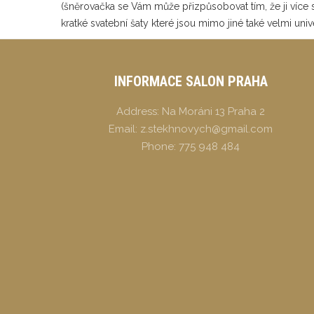
(šněrovačka se Vám může přizpůsobovat tím, že ji více
kratké svatební šaty které jsou mimo jiné také velmi univ
INFORMACE SALON PRAHA
Address:
Na Moráni 13 Praha 2
Email:
z.stekhnovych@gmail.com
Phone:
775 948 484