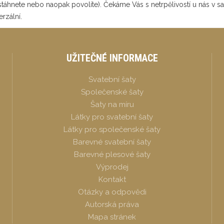
 stáhnete nebo naopak povolíte). Čekáme Vás s netrpělivostí u nás v
erzální.
UŽITEČNÉ INFORMACE
Svatební šaty
Společenské šaty
Šaty na míru
Látky pro svatební šaty
Látky pro společenské šaty
Barevné svatební šaty
Barevné plesové šaty
Výprodej
Kontakt
Otázky a odpovědi
Autorská práva
Mapa stránek