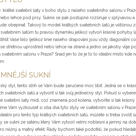
, krátké svatební šaty v boho stylu z našeho svatebního salonu v Pra
u nebo lehce pod prsy. Sukně se pak postupně rozšiřuje v splývavou 
ebude obepínat. Takový to model krátkých svatebních šatů je většino
svatebním šatům tu pravou dynamiku jelikož vytvoří krásné pohyby lá
 Vaše tělo (jelikož linie našeho drapování jsou vždy diagonální což 
 střetnou uprostřed nebo lehce na straně a jedno se jakoby vlije pod 
vatebním salonu v Praze? Snad jen to že je to to ideální místo kde naj
em.
EMNĚJŠÍ SUKNÍ
ský styl, tento střih se Vám bude zaručeně moc líbit. Jedná se o krás
h svatebních šatů a vytvořit si tak svůj jedinečný styl. Pokud si vybere
 svatební šaty midi, což znamená pod kolena, vytvoříte si tak krásný 
adíme Vám vyzkoušet si oba dva tyto styly ve svatebním salonu v Praze 
deální pro tento typ krátkých svatebních šatů, můžete si třeba zvolit 
 se sukní ze saténu který Vám vytvoří velmi noblesní a jemný na dote
 pro něžný a matný efekt. Rády bychom také podotkli, že pokud hledáte