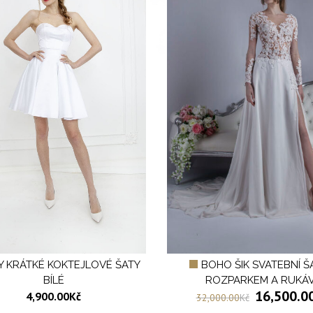
Y KRÁTKÉ KOKTEJLOVÉ ŠATY
BOHO ŠIK SVATEBNÍ Š
BÍLÉ
ROZPARKEM A RUKÁ
16,500.0
4,900.00
Kč
32,000.00
Kč