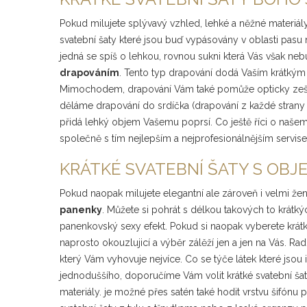
Pokud milujete splývavý vzhled, lehké a něžné materiály
svatební šaty které jsou buď vypásovány v oblasti pas
jedná se spíš o lehkou, rovnou sukni která Vás však n
drapováním
. Tento typ drapování dodá Vaším krátkým 
Mimochodem, drapování Vám také pomůže opticky zeštíhlit
děláme drapování do srdíčka (drapování z každé strany se
přidá lehký objem Vašemu poprsí. Co ještě říci o našem s
společně s tím nejlepším a nejprofesionálnějším servis
KRÁTKÉ SVATEBNÍ ŠATY S OBJ
Pokud naopak milujete elegantní ale zároveň i velmi žen
panenky
. Můžete si pohrát s délkou takových to krátkýc
panenkovský sexy efekt. Pokud si naopak vyberete krátké
naprosto okouzlujicí a výběr zálěží jen a jen na Vás. R
který Vám vyhovuje nejvíce. Co se týče látek které jsou i
jednoduššího, doporučíme Vám volit krátké svatební šaty
materiály. je možné přes satén také hodit vrstvu šifónu