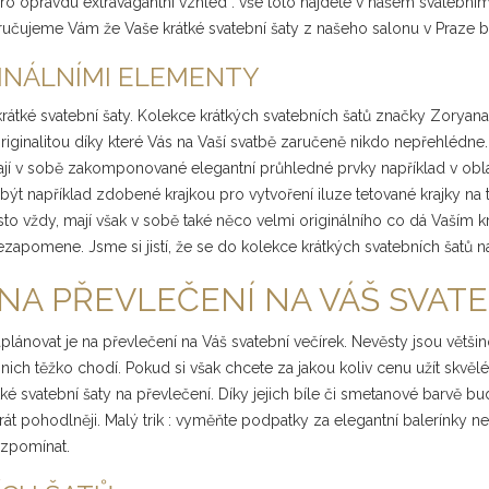
pro opravdu extravagantní vzhled : vše toto najdete v našem svatební
 Zaručujeme Vám že Vaše krátké svatební šaty z našeho salonu v Praze
GINÁLNÍMI ELEMENTY
 krátké svatební šaty. Kolekce krátkých svatebních šatů značky Zorya
riginalitou díky které Vás na Vaší svatbě zaručeně nikdo nepřehlédne.
ají v sobě zakomponované elegantní průhledné prvky například v obla
 být například zdobené krajkou pro vytvoření iluze tetované krajky na 
o vždy, mají však v sobě také něco velmi originálního co dá Vaším 
ezapomene. Jsme si jistí, že se do kolekce krátkých svatebních šatů n
NA PŘEVLEČENÍ NA VÁŠ SVATE
aplánovat je na převlečení na Váš svatební večírek. Nevěsty jsou větši
 nich těžko chodí. Pokud si však chcete za jakou koliv cenu užít skvěl
ké svatební šaty na převlečení. Díky jejich bíle či smetanové barvě bu
rát pohodlněji. Malý trik : vyměňte podpatky za elegantní balerínky neb
 vzpomínat.