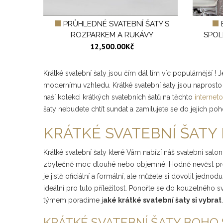
PRŮHLEDNÉ SVATEBNÍ ŠATY S
ROZPARKEM A RUKÁVY
SPOL
12,500.00
Kč
Krátké svatební šaty jsou čím dál tím víc populárnější !
modernímu vzhledu. Krátké svatební šaty jsou naprosto 
naší kolekci krátkých svatebních šatů na těchto
internet
šaty nebudete chtít sundat a zamilujete se do jejích poh
KRÁTKÉ SVATEBNÍ ŠATY 
Krátké svatební šaty které Vám nabízí náš svatební sal
zbytečně moc dlouhé nebo objemné. Hodně nevěst preferu
je jistě oficiální a formální, ale můžete si dovolit jednod
ideální pro tuto příležitost. Ponořte se do kouzelného s
týmem poradíme j
aké krátké svatební šaty si vybrat
.
KRÁTKÉ SVATEBNÍ ŠATY BOHO