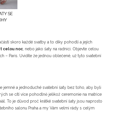
ATY SE
OHY
částí skoro každé svatby a to díky pohodlí a jejích
it celou noc
, nebo jako šaty na radnici. Objevte celou
 – Paris. Uvidíte že jednou oblečené, už tyto svatební
te jemné a jednoduché svatební šaty bez toho, aby byli
ých se cítí více pohodlně jelikož ceremonie na matrice
ál. To je důvod proč krátké svatební šaty jsou naprosto
o satebního salonu Praha a my Vám velmi rády s celým