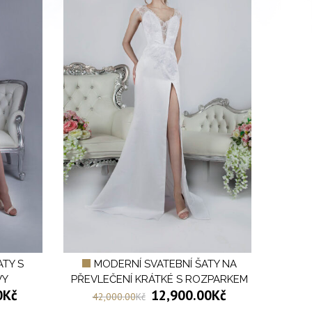
ATY S
MODERNÍ SVATEBNÍ ŠATY NA
VY
PŘEVLEČENÍ KRÁTKÉ S ROZPARKEM
0
Kč
12,900.00
Kč
42,000.00
Kč