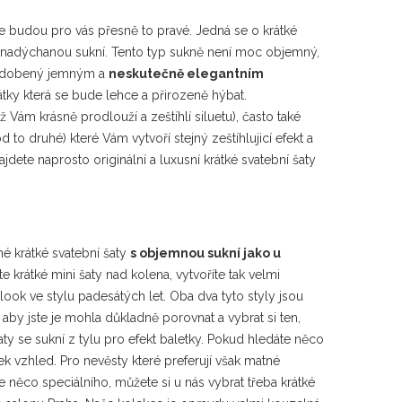
ze budou pro vás přesně to pravé. Jedná se o krátké
a nadýchanou sukní. Tento typ sukně není moc objemný,
u zdobený jemným a
neskutečně elegantním
tky která se bude lehce a přirozeně hýbat.
Vám krásně prodlouží a zeštíhlí siluetu), často také
to druhé) které Vám vytvoří stejný zeštíhlujicí efekt a
dete naprosto originální a luxusní krátké svatební šaty
né krátké svatební šaty
s objemnou sukní jako u
te krátké mini šaty nad kolena, vytvoříte tak velmi
look ve stylu padesátých let. Oba dva tyto styly jsou
aby jste je mohla důkladně porovnat a vybrat si ten,
šaty se sukní z tylu pro efekt baletky. Pokud hledáte něco
k vzhled. Pro nevěsty které preferují však matné
 něco speciálního, můžete si u nás vybrat třeba krátké