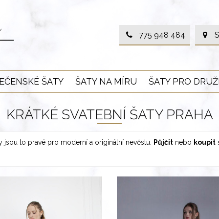
775 948 484
S
EČENSKÉ ŠATY
ŠATY NA MÍRU
ŠATY PRO DRUŽ
KRÁTKÉ SVATEBNÍ ŠATY PRAHA
y jsou to pravé pro moderní a originální nevěstu.
Půjčit
nebo
koupit
s