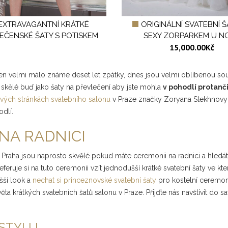
EXTRAVAGANTNÍ KRÁTKÉ
ORIGINÁLNÍ SVATEBNÍ Š
EČENSKÉ ŠATY S POTISKEM
SEXY ZORPARKEM U N
15,000.00
Kč
 Jen velmi málo známe deset let zpátky, dnes jsou velmi oblíbenou sou
skělé buď jako šaty na převlečení aby jste mohla
v pohodlí protanč
ových stránkách svatebního salonu
v Praze značky Zoryana Stekhnovych
odlí.
NA RADNICI
on Praha jsou naprosto skvělé pokud máte ceremonii na radnici a hledá
je si na tuto ceremonii vzít jednodušší krátké svatební šaty ve kter
ušší look a
nechat si princeznovské svatební šaty
pro kostelní ceremoni
věta krátkých svatebních šatů salonu v Praze. Přijďte nás navštívit d
 STYLU