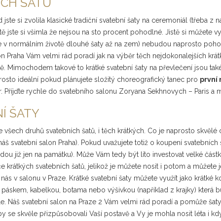
ÍCH ŠATŮ
jste si zvolila klasické tradiční svatební šaty na ceremoniál (třeba z n
rčitě jste si všimla že nejsou na sto procent pohodlné. Jistě si můžete
 v normálním životě dlouhé šaty až na zem) nebudou naprosto pohodlné
lon Praha Vám velmi rád poradí jak na výběr těch nejdokonalejších krá
lně. Mimochodem takové to krátké svatební šaty na převlečení jsou tak
aprosto ideální pokud plánujete složitý choreografický tanec pro
první
čer. Příjďte rychle do svatebního salonu Zoryana Sekhnovych – Paris a
Í ŠATY
všech druhů svatebních šatů, i těch krátkých. Co je naprosto skvělé c
áš svatební salon Praha). Pokud uvažujete totiž o koupení svatebních šat
u již jen na památku). Může Vám tedy být líto investovat velké částky 
e krátkých svatebních šatů, jelikož je můžete nosit i potom a můžete je 
 nás v salonu v Praze. Krátké svatební šaty můžete využít jako krátké
m páskem, kabelkou, botama nebo výšivkou (například z krajky) která 
nadále. Náš svatební salon na Praze 2 Vám velmi rád poradí a pomůže š
by se skvěle přizpůsobovali Vaší postavě a Vy je mohla nosit léta i k