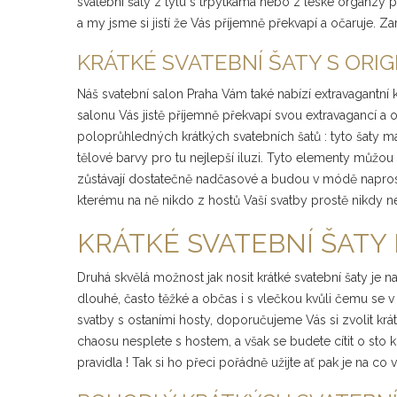
svatební šaty z tylu s třpytkama nebo z leské organzy 
a my jsme si jistí že Vás příjemně překvapí a očaruje.
KRÁTKÉ SVATEBNÍ ŠATY S ORI
Náš svatební salon Praha Vám také nabízí extravagantní
salonu Vás jistě příjemně překvapí svou extravagancí a o
poloprůhledných krátkých svatebních šatů : tyto šaty m
tělové barvy pro tu nejlepší iluzi. Tyto elementy můžou
zůstávají dostatečně nadčasové a budou v módě naprost
kterému na ně nikdo z hostů Vaší svatby prostě nikdy n
KRÁTKÉ SVATEBNÍ ŠATY 
Druhá skvělá možnost jak nosit krátké svatební šaty je n
dlouhé, často těžké a občas i s vlečkou kvůli čemu se v
svatby s ostaními hosty, doporučujeme Vás si zvolit krát
chaosu nesplete s hostem, a však se budete cítit o sto k
pravidla ! Tak si ho přeci pořádně užijte ať pak je na co