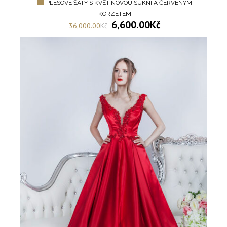
PLESOVÉ ŠATY S KVĚTINOVOU SUKNÍ A ČERVENÝM
KORZETEM
6,600.00
Kč
36,000.00
Kč