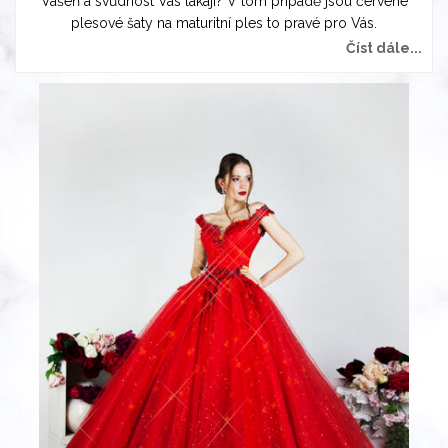
Vášeň a svůdnost Vás lákají? V tom případě jsou červené
plesové šaty na maturitní ples to pravé pro Vás.
Číst dále...