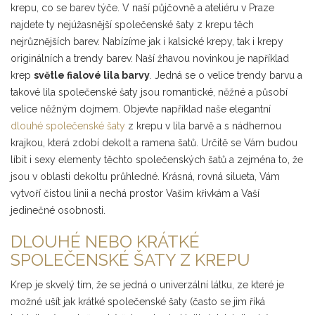
krepu, co se barev týče. V naší půjčovně a ateliéru v Praze
najdete ty nejúžasnější společenské šaty z krepu těch
nejrůznějších barev. Nabízíme jak i kalsické krepy, tak i krepy
originálních a trendy barev. Naší žhavou novinkou je například
krep
světle fialové lila barvy
. Jedná se o velice trendy barvu a
takové lila společenské šaty jsou romantické, něžné a působí
velice něžným dojmem. Objevte například naše elegantní
dlouhé společenské šaty
z krepu v lila barvě a s nádhernou
krajkou, která zdobí dekolt a ramena šatů. Určitě se Vám budou
líbit i sexy elementy těchto společenských šatů a zejména to, že
jsou v oblasti dekoltu průhledné. Krásná, rovná silueta, Vám
vytvoří čistou linii a nechá prostor Vašim křivkám a Vaší
jedinečné osobnosti.
DLOUHÉ NEBO KRÁTKÉ
SPOLEČENSKÉ ŠATY Z KREPU
Krep je skvelý tím, že se jedná o univerzální látku, ze které je
možné ušít jak krátké společenské šaty (často se jim říká