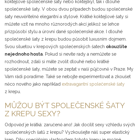
koktejlové společenské šaty nebo koktejlky), tak i dlouhé
společenské šaty. V obou dvou případech budou společenské
šaty neuvěřitelně elegantní a stylové. Krátké koktejlové šaty si
můžete vzít na mnoho různorodých akcí jelikož se lehce
přizpůsobí stylu a úrovní dané společenské akce. I dlouhé
společenské šaty z krepu budou působit luxusním dojmem.
Svou siluetou v krepových společenských šatech
okouzlíte
nejednoho hosta
. Pokud si nevíte rady a nemůžete se
rozhodnout, zdali si máte zvolit dlouhé nebo krátké
společenské šaty, můžete se zeptat v naší půjčovně v Praze. My
Vám rádi poradíme. Také se nebojte experimentovat a zkoušet
něco nového jako například
extravagantní společenské šaty
z krepu.
MŮŽOU BÝT SPOLEČENSKÉ ŠATY
Z KREPU SEXY?
Odpověď je krátká: zaručeně ano! Jak docílit sexy vzhledu svých
společenských šatů z krepu? Vyzkoušejte náš super elastický
krep. Díky speciálním vlastnostem tohoto krepu je možné