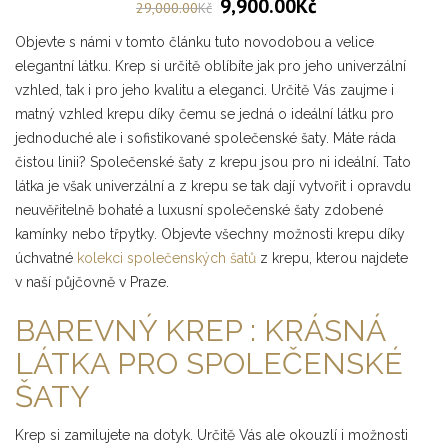
9,900.00
Kč
29,000.00
Kč
Objevte s námi v tomto článku tuto novodobou a velice
elegantní látku. Krep si určitě oblíbíte jak pro jeho univerzální
vzhled, tak i pro jeho kvalitu a eleganci. Určitě Vás zaujme i
matný vzhled krepu díky čemu se jedná o ideální látku pro
jednoduché ale i sofistikované společenské šaty. Máte ráda
čistou linii? Společenské šaty z krepu jsou pro ni ideální. Tato
látka je však univerzální a z krepu se tak dají vytvořit i opravdu
neuvěřitelně bohaté a luxusní společenské šaty zdobené
kamínky nebo třpytky. Objevte všechny možnosti krepu díky
úchvatné
kolekci společenských šatů
z krepu, kterou najdete
v naší půjčovně v Praze.
BAREVNÝ KREP : KRÁSNÁ
LÁTKA PRO SPOLEČENSKÉ
ŠATY
Krep si zamilujete na dotyk. Určitě Vás ale okouzlí i možnosti