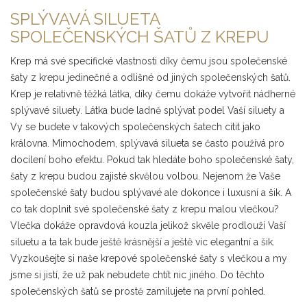
SPLÝVAVÁ SILUETA
SPOLEČENSKÝCH ŠATŮ Z KREPU
Krep má své specifické vlastnosti díky čemu jsou společenské
šaty z krepu jedinečné a odlišné od jiných společenských šatů.
Krep je relativně těžká látka, díky čemu dokáže vytvořit nádherné
splývavé siluety. Látka bude ladně splývat podel Vaší siluety a
Vy se budete v takových společenských šatech cítit jako
královna. Mimochodem, splývavá silueta se často používá pro
docílení boho efektu. Pokud tak hledáte boho společenské šaty,
šaty z krepu budou zajisté skvělou volbou. Nejenom že Vaše
společenské šaty budou splývavé ale dokonce i luxusní a šik. A
co tak doplnit své společenské šaty z krepu malou vlečkou?
Vlečka dokáže opravdová kouzla jelikož skvěle prodlouží Vaší
siluetu a ta tak bude ještě krásnější a ještě víc elegantní a šik.
Vyzkoušejte si naše krepové společenské šaty s vlečkou a my
jsme si jistí, že už pak nebudete chtít nic jiného. Do těchto
společenských šatů se prostě zamilujete na první pohled.