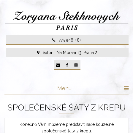
Skip
to
content
775 948 484
Salon : Na Moráni 13, Praha 2
Menu
SPOLEČENSKÉ ŠATY Z KREPU
Konečně Vám můžeme představit naše kouzelné
společenské šaty z krepu.