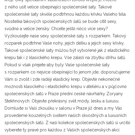
z něho ušít velice obepínající společenské šaty. Takové
společenské šaty skvěle podtrhnou každou křivku Vašeho těla.
Nositelka takových společenských šatů se bude cítit sexy,
svůdně a velice žensky. Chcete ještě něco více sexy?
Vyzkoušejte naše sexy společenské šaty s rozparkem. Takový
rozparek podtrhne Vaše nohy, jejich délku a jejich sexy křivky.
Takové společenské šaty můžou být vytvořené jak z elastického
krepu tak i z klasického krepu. Vše záleží na zbytku střihu šatů.
Pokud si však přejete aby byly Vaše společenské šaty
s rozparkem co nejvíce obepínající to jenom jde, doporučujeme
Vám si zvolit i zde raději elastický krep. Objevte nekonečné
možnosti klasického i elastického krepu v ateliéru a v půjčovně
společenských šatů v Praze přední české návrhářky Zoryany
Stekhnovych. Objevte překrásný svět módy, lesku a luxusu.
Domluvte si Vaši zkoušku v salonu v Praze již dnes a my Vás
provedeme kouzelných světem našich skvostných a luxusních
společenských šatů. Z naší kolekce společenských šatů si určitě
vyberete ty pravé pro každou z Vašich společenských akcí.