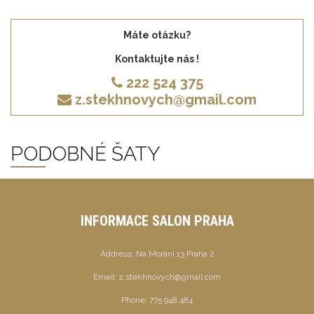
Máte otázku?
Kontaktujte nás !
222 524 375
z.stekhnovych@gmail.com
PODOBNÉ ŠATY
INFORMACE SALON PRAHA
Address:
Na Moráni 13 Praha 2
Email:
z.stekhnovych@gmail.com
Phone:
775 948 484