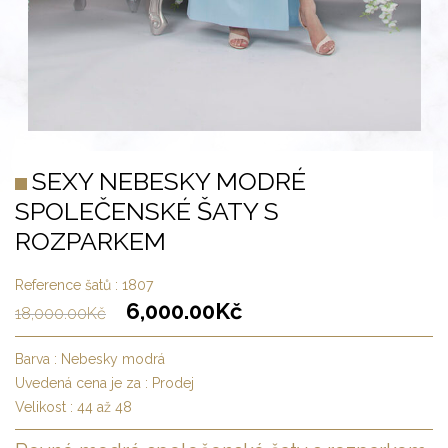
SEXY NEBESKY MODRÉ
SPOLEČENSKÉ ŠATY S
ROZPARKEM
Reference šatů :
1807
6,000.00
Kč
18,000.00
Kč
Barva :
Nebesky modrá
Uvedená cena je za :
Prodej
Velikost :
44 až 48