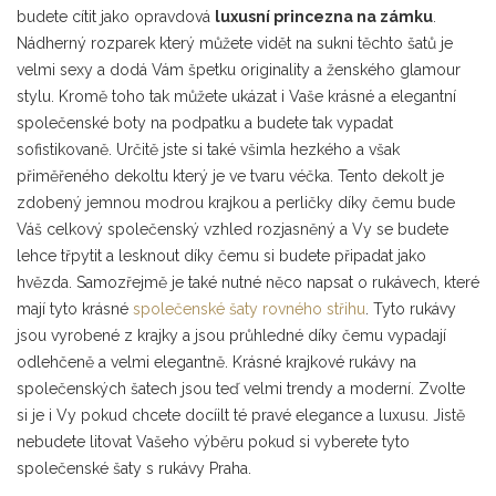
budete cítit jako opravdová
luxusní princezna na zámku
.
Nádherný rozparek který můžete vidět na sukni těchto šatů je
velmi sexy a dodá Vám špetku originality a ženského glamour
stylu. Kromě toho tak můžete ukázat i Vaše krásné a elegantní
společenské boty na podpatku a budete tak vypadat
sofistikovaně. Určitě jste si také všimla hezkého a však
přiměřeného dekoltu který je ve tvaru véčka. Tento dekolt je
zdobený jemnou modrou krajkou a perličky díky čemu bude
Váš celkový společenský vzhled rozjasněný a Vy se budete
lehce třpytit a lesknout díky čemu si budete připadat jako
hvězda. Samozřejmě je také nutné něco napsat o rukávech, které
mají tyto krásné
společenské šaty rovného střihu
. Tyto rukávy
jsou vyrobené z krajky a jsou průhledné díky čemu vypadají
odlehčeně a velmi elegantně. Krásné krajkové rukávy na
společenských šatech jsou teď velmi trendy a moderní. Zvolte
si je i Vy pokud chcete docíilt té pravé elegance a luxusu. Jistě
nebudete litovat Vašeho výběru pokud si vyberete tyto
společenské šaty s rukávy Praha.