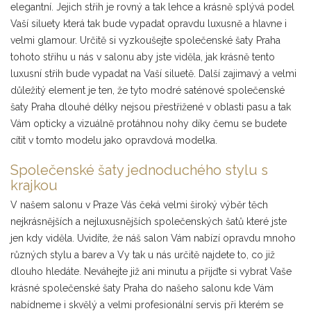
elegantní. Jejich střih je rovný a tak lehce a krásně splývá podel
Vaší siluety která tak bude vypadat opravdu luxusně a hlavne i
velmi glamour. Určitě si vyzkoušejte společenské šaty Praha
tohoto střihu u nás v salonu aby jste viděla, jak krásně tento
luxusní střih bude vypadat na Vaší siluetě. Další zajimavý a velmi
důležitý element je ten, že tyto modré saténové společenské
šaty Praha dlouhé délky nejsou přestřižené v oblasti pasu a tak
Vám opticky a vizuálně protáhnou nohy díky čemu se budete
cítit v tomto modelu jako opravdová modelka.
Společenské šaty jednoduchého stylu s
krajkou
V našem salonu v Praze Vás čeká velmi široký výběr těch
nejkrásnějších a nejluxusnějších společenských šatů které jste
jen kdy viděla. Uvidíte, že náš salon Vám nabízí opravdu mnoho
různých stylu a barev a Vy tak u nás určitě najdete to, co již
dlouho hledáte. Neváhejte již ani minutu a přijďte si vybrat Vaše
krásné společenské šaty Praha do našeho salonu kde Vám
nabídneme i skvělý a velmi profesionální servis při kterém se