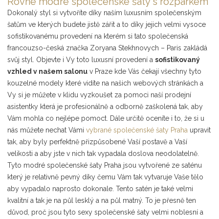
Rovné modré společenské šaty s rozparkem
Dokonalý styl si vytvoříte díky naším luxusním společenským
šatům ve kterých budete jistě zářit a to díky jejich velmi vysoce
sofistikovanému provedení na kterém si tato společenská
francouzso-česká značka Zoryana Stekhnovych – Paris zakládá
svůj styl. Objevte i Vy toto luxusní provedení a
sofistikovaný
vzhled v našem salonu
v Praze kde Vás čekají všechny tyto
kouzelné modely které vidíte na našich webových stránkách a
Vy si je můžete v klidu vyzkoušet za pomoci naší prodejní
asistentky která je profesionálně a odborně zaškolená tak, aby
Vám mohla co nejlépe pomoct. Dále určitě oceníte i to, že si u
nás můžete nechat Vámi
vybrané společenské šaty Praha
upravit
tak, aby byly perfektně přizpůsobené Vaší postavě a Vaší
velikosti a aby jste v nich tak vypadala doslova neodolatelně.
Tyto modré společenské šaty Praha jsou vytvořené ze saténu
který je relativně pevný díky čemu Vám tak vytvaruje Vaše tělo
aby vypadalo naprosto dokonale. Tento satén je také velmi
kvalitní a tak je na půl lesklý a na půl matný. To je přesně ten
důvod, proč jsou tyto sexy společenské šaty velmi noblesní a