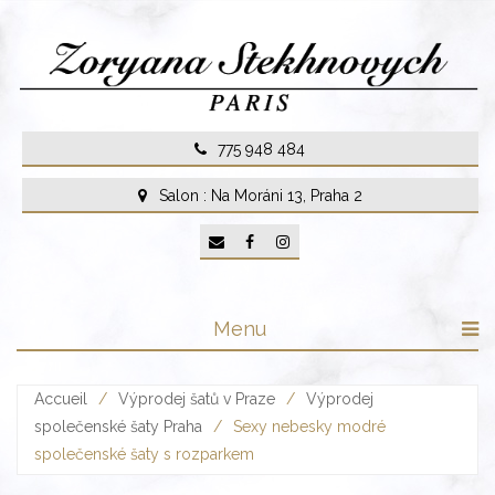
Skip
to
content
775 948 484
Salon : Na Moráni 13, Praha 2
Menu
Accueil
/
Výprodej šatů v Praze
/
Výprodej
společenské šaty Praha
/
Sexy nebesky modré
společenské šaty s rozparkem