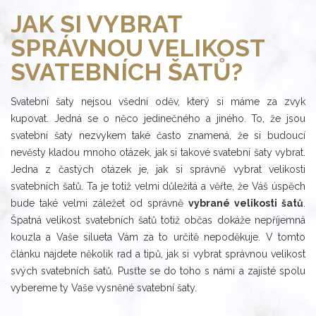
JAK SI VYBRAT
SPRÁVNOU VELIKOST
SVATEBNÍCH ŠATŮ?
Svatební šaty nejsou všední oděv, který si máme za zvyk
kupovat. Jedná se o něco jedinečného a jiného. To, že jsou
svatební šaty nezvykem také často znamená, že si budoucí
nevěsty kladou mnoho otázek, jak si takové svatební šaty vybrat.
Jedna z častých otázek je, jak si správně vybrat velikosti
svatebních šatů. Ta je totiž velmi důležitá a věřte, že Váš úspěch
bude také velmi záležet od správně
vybrané velikosti šatů
.
Špatná velikost svatebních šatů totiž občas dokáže nepříjemná
kouzla a Vaše silueta Vám za to určitě nepoděkuje. V tomto
článku najdete několik rad a tipů, jak si vybrat správnou velikost
svých svatebních šatů. Pusťte se do toho s námi a zajisté spolu
vybereme ty Vaše vysněné svatební šaty.