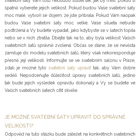
svatební šaty Vám totiž nebudou slušet tak, jak by měli, pokud si
špatně vyberete jejich velikost. Pokud budou Vaše svatební šaty
moc malé, vytvoří se dojem, že jste přibrala. Pokud Vám naopak
budou Vaše svatební šaty moc velké, Vaše silueta nebude
podtržená a Vy budete vypadat, jako kdybyste se v šatech topila
nebo se v nich ztratila. Dbejte tak na to, aby byla velikost Vašich
svatebních šatů správně zvolená. Občas se stane, že se nevěsta
zamiluje do modelu svatebních šatů, který však nekoresponduje
přesně její velikosti. Informujte se ve svatebním salonu v Praze,
zdali je možné tyto
svatební šaty upravit
tak, aby Vám dobře
seděli. Nepodceňujte důležitost úpravy svatebních šatů, jedině
tak bude jejich výsledek opravdu dokonalý a Vy se budete ve
Vašich svatebních šatech cítit skvěle.
JE MOŽNÉ SVATEBNÍ ŠATY UPRAVIT DO SPRÁVNÉ
VELIKOSTI?
Odpověď na tuto otázku bude záležet na konkrétních svatebních