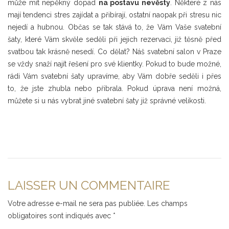
může mít nepěkný dopad
na postavu nevěsty
. Některé z nás
mají tendenci stres zajídat a přibírají, ostatní naopak při stresu nic
nejedí a hubnou. Občas se tak stává to, že Vám Vaše svatební
šaty, které Vám skvěle seděli při jejich rezervaci, již těsně před
svatbou tak krásně nesedí. Co dělat? Náš svatební salon v Praze
se vždy snaží najít řešení pro své klientky. Pokud to bude možné,
rádi Vám svatební šaty upravíme, aby Vám dobře seděli i přes
to, že jste zhubla nebo přibrala. Pokud úprava není možná,
můžete si u nás vybrat jiné svatební šaty již správné velikosti.
LAISSER UN COMMENTAIRE
Votre adresse e-mail ne sera pas publiée.
Les champs
obligatoires sont indiqués avec
*