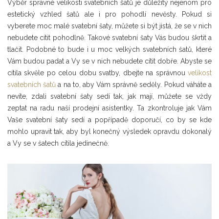
Výběr správné velikosti svatebních šatů je důležitý nejenom pro
estetický vzhled šatů ale i pro pohodlí nevěsty. Pokud si
vyberete moc malé svatební šaty, můžete si být jistá, že se v nich
nebudete cítit pohodlně. Takové svatební šaty Vás budou škrtit a
tlačit. Podobné to bude i u moc velkých svatebních šatů, které
Vám budou padat a Vy se v nich nebudete cítit dobře. Abyste se
cítila skvěle po celou dobu svatby, dbejte na správnou
velikost
svatebních šatů
a na to, aby Vám správně seděly. Pokud váháte a
nevíte, zdali svatební šaty sedí tak, jak mají, můžete se vždy
zeptat na radu naší prodejní asistentky. Ta zkontroluje jak Vám
Vaše svatební šaty sedí a popřípadě doporučí, co by se kde
mohlo upravit tak, aby byl konečný výsledek opravdu dokonalý
a Vy se v šatech cítila jedinečně.