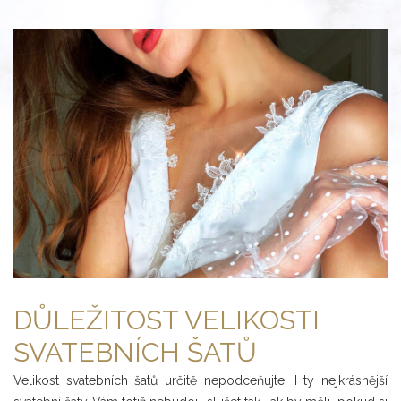
DŮLEŽITOST VELIKOSTI
SVATEBNÍCH ŠATŮ
Velikost svatebních šatů určitě nepodceňujte. I ty nejkrásnější