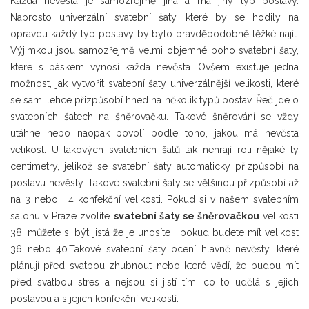
Každá nevěsta je samozřejmě jiná a má jiný typ postavy.
Naprosto univerzální svatební šaty, které by se hodily na
opravdu každý typ postavy by bylo pravděpodobně těžké najít.
Výjimkou jsou samozřejmě velmi objemné boho svatební šaty,
které s páskem vynosí každá nevěsta. Ovšem existuje jedna
možnost, jak vytvořit svatební šaty univerzálnější velikosti, které
se sami lehce přizpůsobí hned na několik typů postav. Řeč jde o
svatebních šatech na šněrovačku. Takové šněrování se vždy
utáhne nebo naopak povolí podle toho, jakou má nevěsta
velikost. U takových svatebních šatů tak nehrají roli nějaké ty
centimetry, jelikož se svatební šaty automaticky přizpůsobí na
postavu nevěsty. Takové svatební šaty se většinou přizpůsobí až
na 3 nebo i 4 konfekční velikosti. Pokud si v našem svatebním
salonu v Praze zvolíte
svatební šaty se šněrovačkou
velikosti
38, můžete si být jistá že je unosíte i pokud budete mít velikost
36 nebo 40.Takové svatební šaty ocení hlavně nevěsty, které
plánují před svatbou zhubnout nebo které vědí, že budou mít
před svatbou stres a nejsou si jistí tím, co to udělá s jejich
postavou a s jejich konfekční velikostí.