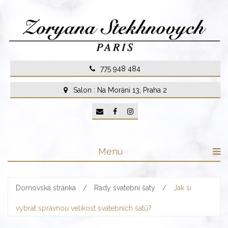
Skip
to
content
775 948 484
Salon : Na Moráni 13, Praha 2
Menu
Domovská stránka
/
Rady svatební šaty
/
Jak si
vybrat správnou velikost svatebních šatů?