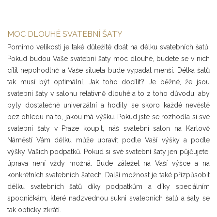
MOC DLOUHÉ SVATEBNÍ ŠATY
Pomimo velikosti je také důležité dbát na délku svatebních šatů.
Pokud budou Vaše svatební šaty moc dlouhé, budete se v nich
cítit nepohodlně a Vaše silueta bude vypadat menší. Délka šatů
tak musí být optimální. Jak toho docílit? Je běžné, že jsou
svatební šaty v salonu relativně dlouhé a to z toho důvodu, aby
byly dostatečně univerzální a hodily se skoro každé nevěstě
bez ohledu na to, jakou má výšku. Pokud jste se rozhodla si své
svatební šaty v Praze koupit, náš svatební salon na Karlově
Náměstí Vám délku může upravit podle Vaší výšky a podle
výšky Vašich podpatků. Pokud si své svatební šaty jen půjčujete,
úprava není vždy možná. Bude záležet na Vaší výšce a na
konkrétních svatebních šatech. Další možnost je také přizpůsobit
délku svatebních šatů díky podpatkům a díky speciálním
spodničkám, které nadzvednou sukni svatebních šatů a šaty se
tak opticky zkrátí.