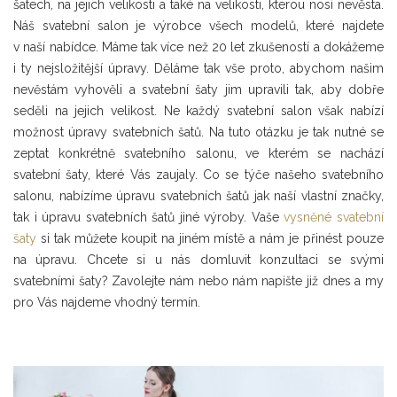
šatech, na jejich velikosti a také na velikosti, kterou nosí nevěsta.
Náš svatební salon je výrobce všech modelů, které najdete
v naší nabídce. Máme tak více než 20 let zkušeností a dokážeme
i ty nejsložitější úpravy. Děláme tak vše proto, abychom našim
nevěstám vyhověli a svatební šaty jim upravili tak, aby dobře
seděli na jejich velikost. Ne každý svatební salon však nabízí
možnost úpravy svatebních šatů. Na tuto otázku je tak nutné se
zeptat konkrétně svatebního salonu, ve kterém se nachází
svatební šaty, které Vás zaujaly. Co se týče našeho svatebního
salonu, nabízíme úpravu svatebních šatů jak naší vlastní značky,
tak i úpravu svatebních šatů jiné výroby. Vaše
vysněné svatební
šaty
si tak můžete koupit na jiném místě a nám je přinést pouze
na úpravu. Chcete si u nás domluvit konzultaci se svými
svatebními šaty? Zavolejte nám nebo nám napište již dnes a my
pro Vás najdeme vhodný termín.