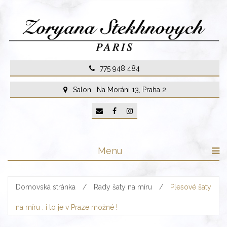
Skip
to
content
775 948 484
Salon : Na Moráni 13, Praha 2
Menu
Domovská stránka
/
Rady šaty na míru
/
Plesové šaty
na míru : i to je v Praze možné !