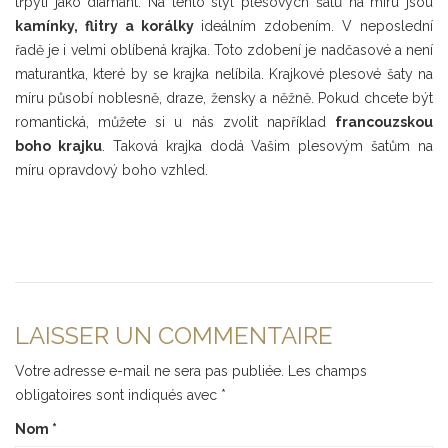
třpytí jako diamant. Na tento styl plesových šatů na míru jsou
kamínky, flitry a korálky
ideálním zdobením. V neposlední
řadě je i velmi oblíbená krajka. Toto zdobení je nadčasové a není
maturantka, které by se krajka nelíbila. Krajkové plesové šaty na
míru působí noblesně, draze, žensky a něžně. Pokud chcete být
romantická, můžete si u nás zvolit například
francouzskou
boho krajku
. Taková krajka dodá Vašim plesovým šatům na
míru opravdový boho vzhled.
LAISSER UN COMMENTAIRE
Votre adresse e-mail ne sera pas publiée.
Les champs
obligatoires sont indiqués avec
*
Nom
*