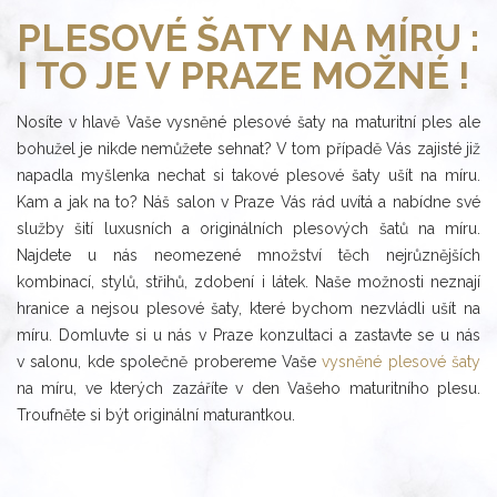
PLESOVÉ ŠATY NA MÍRU :
I TO JE V PRAZE MOŽNÉ !
Nosíte v hlavě Vaše vysněné plesové šaty na maturitní ples ale
bohužel je nikde nemůžete sehnat? V tom případě Vás zajisté již
napadla myšlenka nechat si takové plesové šaty ušít na míru.
Kam a jak na to? Náš salon v Praze Vás rád uvítá a nabídne své
služby šití luxusních a originálních plesových šatů na míru.
Najdete u nás neomezené množství těch nejrůznějších
kombinací, stylů, střihů, zdobení i látek. Naše možnosti neznají
hranice a nejsou plesové šaty, které bychom nezvládli ušít na
míru. Domluvte si u nás v Praze konzultaci a zastavte se u nás
v salonu, kde společně probereme Vaše
vysněné plesové šaty
na míru, ve kterých zazáříte v den Vašeho maturitního plesu.
Troufněte si být originální maturantkou.