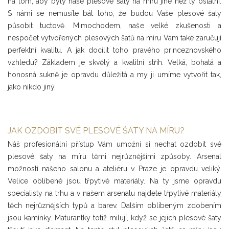
na tom, aby byly naše plesové šaty na míru jiné než ty ostatní.
S námi se nemusíte bát toho, že budou Vaše plesové šaty
působit tuctově. Mimochodem, naše velké zkušenosti a
nespočet vytvořených plesových šatů na míru Vám také zaručují
perfektní kvalitu. A jak docílit toho pravého princeznovského
vzhledu? Základem je skvělý a kvalitní střih. Velká, bohatá a
honosná sukně je opravdu důležitá a my ji umíme vytvořit tak,
jako nikdo jiný.
JAK OZDOBIT SVÉ PLESOVÉ ŠATY NA MÍRU?
Náš profesionální přístup Vám umožní si nechat ozdobit své
plesové šaty na míru těmi nejrůznějšími způsoby. Arsenal
možností našeho salonu a ateliéru v Praze je opravdu veliký.
Velice oblíbené jsou třpytivé materiály. Na ty jsme opravdu
specialisty na trhu a v našem arsenalu najdete třpytivé materiály
těch nejrůznějších typů a barev. Dalším oblíbeným zdobením
jsou kamínky. Maturantky totiž milují, když se jejich plesové šaty