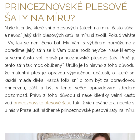
PRINCEZNOVSKÉ PLESOVÉ
ŠATY NA MÍRU?
Naše klientky, které sní o plesových šatech na míru, často váhají
a nevědí, jaký střih plesových šatů na míru si zvolit. Pokud váháte
i Vy, tak se není čeho bát. My Vám s výběrem pomůžeme a
poradíme, jaký střih se k Vám bude hodit nejvíce. Naše klientky
si velmi často volí právě princeznovské plesové šaty. Proč je
tento střih tak moc oblíbený? Určitě je to hlavně z toho důvodu,
že maturitní ples je opravdu výjimečnou událostí, o které sní
každá mladá dívka. Každá totiž sní o tom být za opravdovou
princeznu, zářit a být v tento večer opravdovým středem
pozornosti. Právě z toho důvodu si naše klientky velmi často
volí
princeznovské plesové šaty
. Tak již víc neváhejte a nechte si
u nás v Praze ušít nádherné princeznovské plesové šaty na míru.