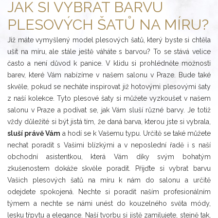
JAK SI VYBRAT BARVU
PLESOVÝCH ŠATŮ NA MÍRU?
Již máte vymyšlený model plesových šatů, který byste si chtěla
ušít na míru, ale stále ještě váháte s barvou? To se stává velice
často a není důvod k panice. V klidu si prohlédněte možnosti
barev, které Vám nabízíme v našem salonu v Praze. Bude také
skvěle, pokud se necháte inspirovat již hotovými plesovými šaty
z naší kolekce. Tyto plesové šaty si můžete vyzkoušet v našem
salonu v Praze a podívat se, jak Vám sluší různé barvy. Je totiž
vždy důležité si být jistá tím, že daná barva, kterou jste si vybrala,
sluší právě Vám
a hodí se k Vašemu typu. Určitě se také můžete
nechat poradit s Vašimi blízkými a v neposlední řadě i s naší
obchodní asistentkou, která Vám díky svým bohatým
zkušenostem dokáže skvěle poradit. Přijďte si vybrat barvu
Vašich plesových šatů na míru k nám do salonu a určitě
odejdete spokojená. Nechte si poradit naším profesionálním
týmem a nechte se námi unést do kouzelného světa módy,
lesku třpytu a elegance. Naší tvorbu si jistě zamilujete, stejně tak,