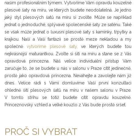
naším profesionálním týmem. Vytvoříme Vám opravdu kouzelné
plesové šaty na míru, ve kterých budete neodolatelná. Je jedno
jaký styl plesových šatů na míru si zvolíte. Může se například
jednat o jednoduché, splývavé společenské šaty ze saténu. Také
se však může jednat o luxusní plesové šaty s kamínky, třpytky a
krajkou. Naší a Vaší fantazii se prostě meze nekladou a my
společně
vytvoříme plesové šaty,
ve kterých budete tou
nejkrásnější maturantkou. Zvolte si šití na míru a stane se z Vás
opravdová princezna. Náš velice individuální přístup Vám
zaručuje to, že se budete u nás v salonu v Praze cítit jedinečně,
prostě jako opravdová princezna. Neváhejte a zavolejte nám již
dnes. Velice rádi s Vámi domluvíme Vaší první konzultaci
ohledně šití plesových šatů na míru v našem salonu v Praze.
V tomto střihu se totiž budete cítit opravdu kouzelně.
Princeznovský vzhled a velké kouzlo z Vás bude prostě sršet.
PROČ SI VYBRAT