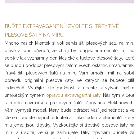
BUĎTE EXTRAVAGANTNÍ : ZVOLTE SI TŘPYTIVÉ
PLESOVÉ ŠATY NA MÍRU
Mnoho našich klientek si volí servis šití plesových šatů na míru
právě z toho důvodů, že chtějí být originální a nechtějí mít na
sobě v tak významný den klasické a tuctové plesové šaty, které
se budou podobat plesovým šatům všech ostatních maturantek.
Právě šití plesových šatů na míru Vám umožní mít na sobě
opravdu originální plesové šaty, ve kterých se budete cítit
jedinečně. Využijte této možnosti a nechte si vytvořit naším
uměleckým týmem
opravdu extravagantní šaty
. Náš tým v čele
s módní návrhářkou plesových šatů, Zoryanou Stekhnovych,
Vám vymyslí model, který bude odrážet Vaší jedinečnost a ve
kterém budete nepřehlédnutelná. Jako jeden z elementů, který
milujeme, jsou třpytky. Vyzkoušejte si třpytivé plesové šaty na
míru a uvidíte, že si je zamilujete. Díky třpytkám budete za