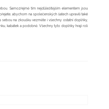
 s sebou. Samozřejmě tím nejdůležitějším elementem jsou
 přejete, abychom na společenských šatech upravili také
 s sebou na zkoušku vezměte i všechny ostatní doplňky,
nku, kabátek a podobně. Všechny tyto doplňky hrají roli