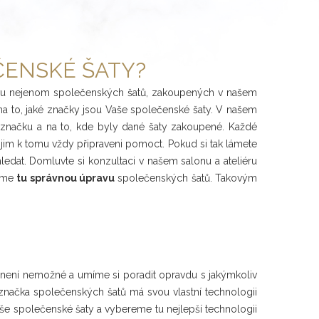
ČENSKÉ ŠATY?
úpravu nejenom společenských šatů, zakoupených v našem
na to, jaké značky jsou Vaše společenské šaty. V našem
h značku a na to, kde byly dané šaty zakoupené. Každé
e jim k tomu vždy připraveni pomoct. Pokud si tak lámete
 hledat. Domluvte si konzultaci v našem salonu a ateliéru
reme
tu správnou úpravu
společenských šatů. Takovým
 není nemožné a umíme si poradit opravdu s jakýmkoliv
značka společenských šatů má svou vlastní technologii
še společenské šaty a vybereme tu nejlepší technologii