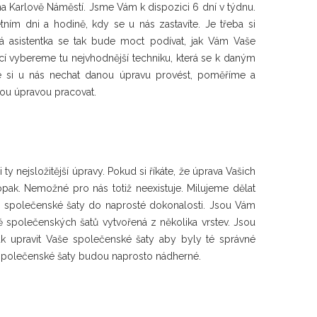
 na Karlově Náměstí. Jsme Vám k dispozici 6 dní v týdnu.
ím dni a hodině, kdy se u nás zastavíte. Je třeba si
á asistentka se tak bude moct podívat, jak Vám Vaše
cí vybereme tu nejvhodnější techniku, která se k daným
 si u nás nechat danou úpravu provést, poměříme a
nou úpravou pracovat.
ejsložitější úpravy. Pokud si říkáte, že úprava Vašich
ak. Nemožné pro nás totiž neexistuje. Milujeme dělat
e společenské šaty do naprosté dokonalosti. Jsou Vám
 společenských šatů vytvořená z několika vrstev. Jsou
ak upravit Vaše společenské šaty aby byly té správné
aše společenské šaty budou naprosto nádherné.