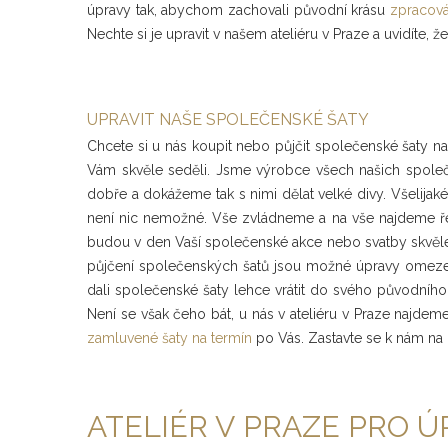
úpravy tak, abychom zachovali původní krásu
zpracová
Nechte si je upravit v našem ateliéru v Praze a uvidíte,
UPRAVIT NAŠE SPOLEČENSKÉ ŠATY
Chcete si u nás koupit nebo půjčit společenské šaty n
Vám skvěle seděli. Jsme výrobce všech našich spole
dobře a dokážeme tak s nimi dělat velké divy. Všelijaké ú
není nic nemožné. Vše zvládneme a na vše najdeme řeš
budou v den Vaší společenské akce nebo svatby skvěle 
půjčení společenských šatů jsou možné úpravy omezen
dali společenské šaty lehce vrátit do svého původního
Není se však čeho bát, u nás v ateliéru v Praze najdeme
zamluvené šaty na termín
po Vás. Zastavte se k nám na 
ATELIÉR V PRAZE PRO 