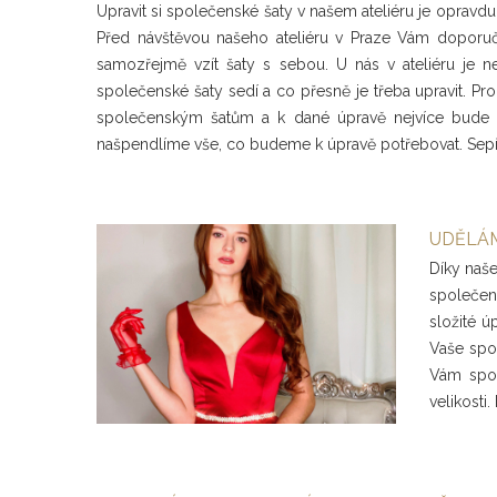
Upravit si společenské šaty v našem ateliéru je opravdu
Před návštěvou našeho ateliéru v Praze Vám doporuču
samozřejmě vzít šaty s sebou. U nás v ateliéru je 
společenské šaty sedí a co přesně je třeba upravit. P
společenským šatům a k dané úpravě nejvíce bude 
našpendlíme vše, co budeme k úpravě potřebovat. Sepíš
UDĚLÁM
Díky naš
společen
složité 
Vaše spo
Vám spol
velikosti