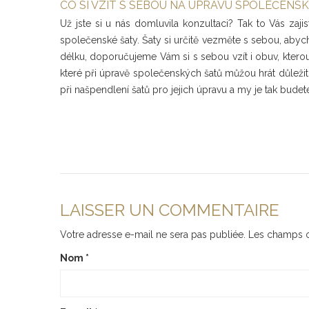
CO SI VZÍT S SEBOU NA ÚPRAVU SPOLEČENS
Už jste si u nás domluvila konzultaci? Tak to Vás zaji
společenské šaty. Šaty si určitě vezměte s sebou, abyc
délku, doporučujeme Vám si s sebou vzít i obuv, ktero
které při úpravě společenských šatů můžou hrát důležit
při našpendlení šatů pro jejich úpravu a my je tak budet
LAISSER UN COMMENTAIRE
Votre adresse e-mail ne sera pas publiée.
Les champs o
Nom
*