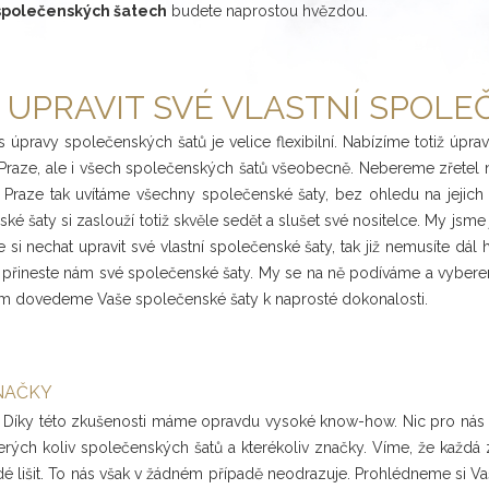
společenských šatech
budete naprostou hvězdou.
 UPRAVIT SVÉ VLASTNÍ SPOLE
is úpravy společenských šatů je velice flexibilní. Nabízíme totiž 
 Praze, ale i všech společenských šatů všeobecně. Nebereme zřetel 
 v Praze tak uvítáme všechny společenské šaty, bez ohledu na jejic
ké šaty si zaslouží totiž skvěle sedět a slušet své nositelce. My jsm
e si nechat upravit své vlastní společenské šaty, tak již nemusíte dál
a přineste nám své společenské šaty. My se na ně podíváme a vybe
 dovedeme Vaše společenské šaty k naprosté dokonalosti.
NAČKY
. Díky této zkušenosti máme opravdu vysoké know-how. Nic pro nás
ých koliv společenských šatů a kterékoliv značky. Víme, že každá 
é lišit. To nás však v žádném případě neodrazuje. Prohlédneme si Va