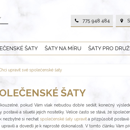
775 948 484
S
EČENSKÉ ŠATY
ŠATY NA MÍRU
ŠATY PRO DRUŽ
Chci upravit své společenské šaty
POLEČENSKÉ ŠATY
 kouzelné, pokud Vám však nebudou dobře sedět, konečný výsledek 
stavě a siluetě jejich nositelky. Velice často se stává, že společen
tak nezbytné si nechat
společenské šaty upravit
a přizpůsobit postavě
pravili a dovedli je k naprosté dokonalosti. V tomto článku Vám p