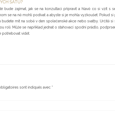
KÝCH ŠATŮ?
sté bude zajímat, jak se na konzultaci připravit a hlavě co si vzít
hom se na ně mohli podívat a abyste si je mohla vyzkoušet. Pokud si
u budete mít na sobě v den společenské akce nebo svatby. Určitě si
ou roli. Může se například jednat o stahovací spodní prádlo, podprse
e potřebovat vidět.
bligatoires sont indiqués avec
*