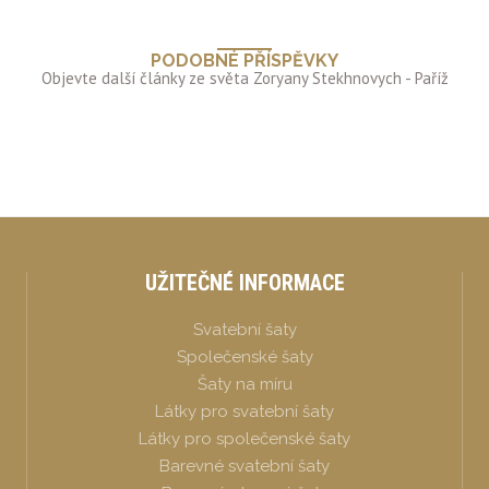
PODOBNÉ PŘÍSPĚVKY
UŽITEČNÉ INFORMACE
Svatební šaty
Společenské šaty
Šaty na míru
Látky pro svatební šaty
Látky pro společenské šaty
Barevné svatební šaty