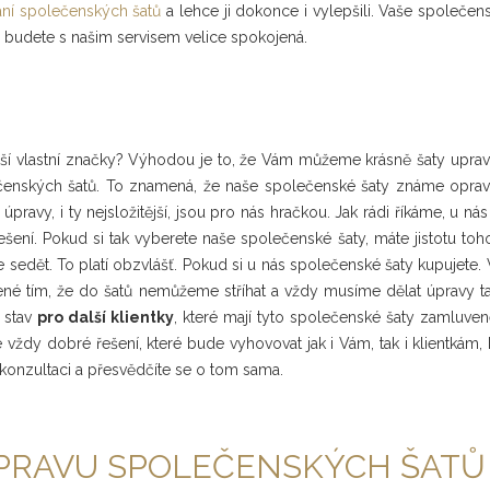
ní společenských šatů
a lehce ji dokonce i vylepšili. Vaše společe
 že budete s našim servisem velice spokojená.
aší vlastní značky? Výhodou je to, že Vám můžeme krásně šaty upravi
čenských šatů. To znamená, že naše společenské šaty známe oprav
pravy, i ty nejsložitější, jsou pro nás hračkou. Jak rádi říkáme, u nás 
ení. Pokud si tak vyberete naše společenské šaty, máte jistotu toh
sedět. To platí obzvlášť. Pokud si u nás společenské šaty kupujete.
é tím, že do šatů nemůžeme stříhat a vždy musíme dělat úpravy ta
 stav
pro další klientky
, které mají tyto společenské šaty zamluve
 vždy dobré řešení, které bude vyhovovat jak i Vám, tak i klientkám, 
konzultaci a přesvědčíte se o tom sama.
ÚPRAVU SPOLEČENSKÝCH ŠATŮ