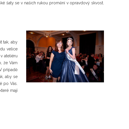
nské šaty se v našich rukou promění v opravdový skvost.
t tak, aby
du velice
v ateliéru
o, že Vám
 V případě
k, aby se
né po Vás.
které mají