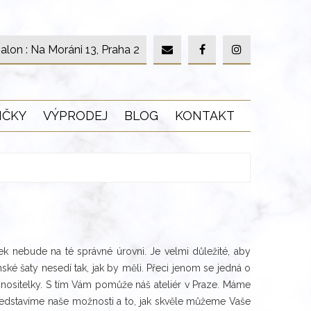
alon : Na Moráni 13, Praha 2
IČKY
VÝPRODEJ
BLOG
KONTAKT
nebude na té správné úrovni. Je velmi důležité, aby
ské šaty nesedí tak, jak by měli. Přeci jenom se jedná o
 nositelky. S tím Vám pomůže náš ateliér v Praze. Máme
ředstavíme naše možnosti a to, jak skvěle můžeme Vaše