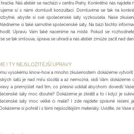
 hračka. Náš ateliér se nachází v centru Prahy. Konkrétně nás najdete
jeme si s námi domluvit konzultaci. Domluvíme se tak na konkrétn
nezbytné, abyste si své společenské šaty vyzkoušela. Naše zkušen
rohlédneme si také samotné společenské šaty. Na bázi těchto informa
hodit. Úpravu Vám také naceníme na místě. Pokud se rozhodnete
e se tak smlouva, úprava se uhradí a náš ateliér zmůže začít nad da
E I TY NEJSLOŽITĚJŠÍ ÚPRAVY
emu vysokému know-how a mnoho zkušenostem dokážeme vytvořit i ty n
ských šatů je nad míru složitá a až nemožná, rádi Vám dokážeme op
úpravy a přemýšlet nad tím, co přesně udělat abychom dovedli Vaš
lečenské šaty moc dlouhé? Dokážeme je zkrátit a to i když je sukně
ečenské šaty moc velké či malé? I zde najdete správné řešení, j
. Dokážeme si pohrát i s těmi nejsložitějším materiály. Uvidíte, že V