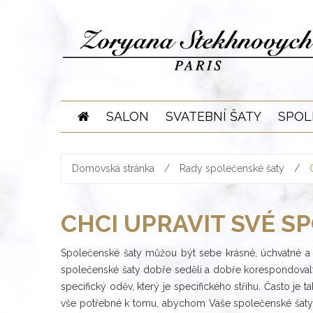
Skip
to
content
SALON
SVATEBNÍ ŠATY
SPOL
Domovská stránka
/
Rady společenské šaty
/
CHCI UPRAVIT SVÉ S
Společenské šaty můžou být sebe krásné, úchvatné a
společenské šaty dobře seděli a dobře korespondovaly po
specifický oděv, který je specifického střihu. Často je 
vše potřebné k tomu, abychom Vaše společenské šaty u