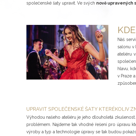
společenské šaty upravit. Ve svých
nově upravených 
KDE
Náš serv
salonu v
ateliéru
společens
hlavu, kd
v Praze 
způsobem
UPRAVIT SPOLEČENSKÉ ŠATY KTERÉKOLIV Z
Výhodou našeho ateliéru je jeho dlouholetá zkušenost
problémem. Najdeme tak vhodné řešení pro úpravu kter
výroby a typ a technologie úpravy se tak budou pokažd