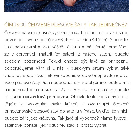
ČÍM JSOU ČERVENÉ PLESOVÉ ŠATY TAK JEDINEČNÉ?
Červená barva je krásně výrazná. Pokud se ráda cítíte jako střed
pozornosti, výraznost červených maturitních šatů určitě oceníte.
Tato barva symbolizuje vášeň, lásku a oheň. Zaručujeme Vám,
že v červených maturitních šatech z našeho salonu budete
středem pozornosti. Pokud chcete být také za princeznu,
doporučujeme Vám si u nás k plesovým šatům vybrat také
vhodnou spodničku. Taková spodnička dokáže opravdové divy!
Vaše plesové šaty Praha budou rázem víc objemné, budou mít
nádhernou bohatou sukni a Vy se v maturitních šatech budete
cítit
jako opravdová princezna
. Objevte tento kouzelný pocit!
Přijďte si vyzkoušet naše krásné a okouzlující červené
princeznovské plesové šaty do salonu v Praze. Uvidíte, že v nich
budete zářit jako královna. Tak jaké si vyberete? Máme tylové i
saténové, bohaté i jednoduché… stačí si prostě vybrat.