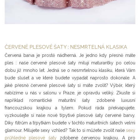
ČERVENÉ PLESOVÉ ŠATY : NESMRTELNÁ KLASIKA
Červená barva je prostě nádherná. Je jedno kdy přesně máte
ples : naše červené plesové šaty milují maturantky po celou
dobu již mnoho let. Jedná se o nesmrtelnou klasiku, která Vám
bude slušet a ve které budete vypadat naprosto dokonale. A
jaké přesně červené plesové šaty si máte zvolit? Výběr, který
nabízíme u nás v salonu v Praze, je opravdu veliký. Zkuste si
například romantické maturitní šaty zdobené luxusní
francouzskou krajkou a tylem. Pokud ráda překvapujete,
vyzkoušejte si naše nové třpytivé plesové šaty červené barvy.
Díky flitrům a třpytkám budete v těchto maturitních šatech velmi
glamour. Milujete sexy vzhled? Tak to si můžete zvolit naše
sexy
průhledné plesové šaty
zdobené červenou krajkou. A pro