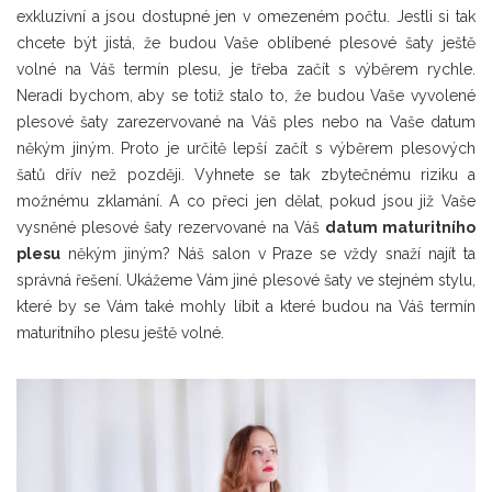
exkluzivní a jsou dostupné jen v omezeném počtu. Jestli si tak
chcete být jistá, že budou Vaše oblíbené plesové šaty ještě
volné na Váš termín plesu, je třeba začít s výběrem rychle.
Neradi bychom, aby se totiž stalo to, že budou Vaše vyvolené
plesové šaty zarezervované na Váš ples nebo na Vaše datum
někým jiným. Proto je určitě lepší začít s výběrem plesových
šatů dřív než později. Vyhnete se tak zbytečnému riziku a
možnému zklamání. A co přeci jen dělat, pokud jsou již Vaše
vysněné plesové šaty rezervované na Váš
datum maturitního
plesu
někým jiným? Náš salon v Praze se vždy snaží najít ta
správná řešení. Ukážeme Vám jiné plesové šaty ve stejném stylu,
které by se Vám také mohly líbit a které budou na Váš termín
maturitního plesu ještě volné.