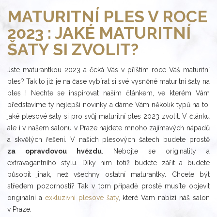
MATURITNÍ PLES V ROCE
2023 : JAKÉ MATURITNÍ
ŠATY SI ZVOLIT?
Jste maturantkou 2023 a čeká Vás v příštím roce Váš maturitní
ples? Tak to již je na čase vybírat si své vysněné maturitní šaty na
ples ! Nechte se inspirovat naším článkem, ve kterém Vám
představíme ty nejlepší novinky a dáme Vám několik typů na to,
jaké plesové šaty si pro svůj maturitní ples 2023 zvolit. V článku
ale i v našem salonu v Praze najdete mnoho zajímavých nápadů
a skvělých řešení. V našich plesových šatech budete prostě
za opravdovou hvězdu
. Nebojte se originality a
extravagantního stylu. Díky nim totiž budete zářit a budete
působit jinak, než všechny ostatní maturantky. Chcete být
středem pozornosti? Tak v tom případě prostě musíte objevit
originální a
exkluzivní plesové šaty
, které Vám nabízí náš salon
v Praze.