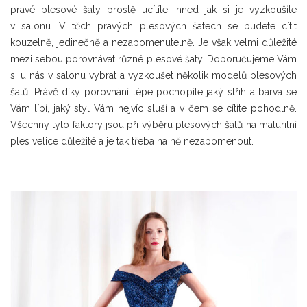
pravé plesové šaty prostě ucítíte, hned jak si je vyzkoušíte
v salonu. V těch pravých plesových šatech se budete cítit
kouzelně, jedinečně a nezapomenutelně. Je však velmi důležité
mezi sebou porovnávat různé plesové šaty. Doporučujeme Vám
si u nás v salonu vybrat a vyzkoušet několik modelů plesových
šatů. Právě díky porovnání lépe pochopíte jaký střih a barva se
Vám líbí, jaký styl Vám nejvíc sluší a v čem se cítíte pohodlně.
Všechny tyto faktory jsou při výběru plesových šatů na maturitní
ples velice důležité a je tak třeba na ně nezapomenout.