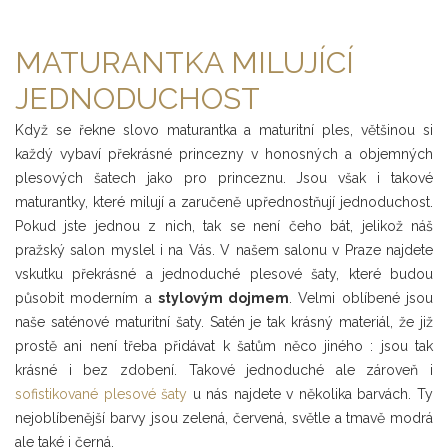
MATURANTKA MILUJÍCÍ
JEDNODUCHOST
Když se řekne slovo maturantka a maturitní ples, většinou si
každý vybaví překrásné princezny v honosných a objemných
plesových šatech jako pro princeznu. Jsou však i takové
maturantky, které milují a zaručeně upřednostňují jednoduchost.
Pokud jste jednou z nich, tak se není čeho bát, jelikož náš
pražský salon myslel i na Vás. V našem salonu v Praze najdete
vskutku překrásné a jednoduché plesové šaty, které budou
působit moderním a
stylovým dojmem
. Velmi oblíbené jsou
naše saténové maturitní šaty. Satén je tak krásný materiál, že již
prostě ani není třeba přidávat k šatům něco jiného : jsou tak
krásné i bez zdobení. Takové jednoduché ale zároveň i
sofistikované plesové šaty
u nás najdete v několika barvách. Ty
nejoblíbenější barvy jsou zelená, červená, světle a tmavě modrá
ale také i černá.