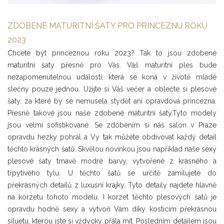
ZDOBENÉ MATURITNÍ ŠATY PRO PRINCEZNU ROKU
2023
Chcete být princeznou roku 2023? Tak to jsou zdobené
maturitní šaty přesně pro Vás. Váš maturitní ples bude
nezapomenutelnou událostí, která se koná v životě mladé
slečny pouze jednou. Užijte si Váš večer a oblečte si plesové
šaty, za které by se nemusela stydět ani opravdová princezna.
Přesně takové jsou naše zdobené maturitní šaty.Tyto modely
jsou velmi sofistikované. Se zdobením si náš salon v Praze
opravdu hezky pohrál a Vy tak můžete obdivovat každý detail
těchto krásných šatů. Skvělou novinkou jsou například naše sexy
plesové šaty tmavě modré barvy, vytvořené z krásného a
třpytivého tylu. U těchto šatů se určitě zamilujete do
překrásných detailů z luxusní krajky. Tyto detaily najdete hlavně
na korzetu tohoto modelu. I korzet těchto plesových šatů je
opravdu hodně sexy a vytvoří Vám díky kosticím překrásnou
siluetu, kterou jste si vždycky přála mít. Posledním detailem jsou