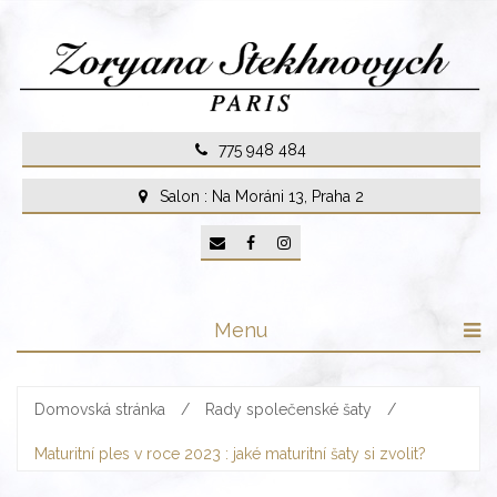
Skip
to
content
775 948 484
Salon : Na Moráni 13, Praha 2
Menu
Domovská stránka
/
Rady společenské šaty
/
Maturitní ples v roce 2023 : jaké maturitní šaty si zvolit?