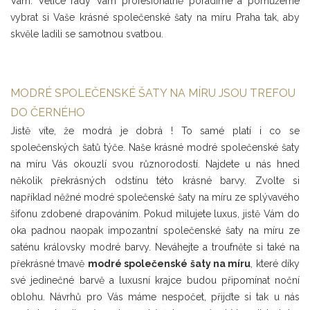
Vám. Velice rády Vám profesionálně poradíme a pomůžeme
vybrat si Vaše krásné společenské šaty na míru Praha tak, aby
skvěle ladili se samotnou svatbou.
MODRÉ SPOLEČENSKÉ ŠATY NA MÍRU JSOU TREFOU
DO ČERNÉHO
Jistě víte, že modrá je dobrá ! To samé platí i co se
společenských šatů týče. Naše krásné modré společenské šaty
na míru Vás okouzlí svou různorodostí. Najdete u nás hned
několik překrásných odstínu této krásné barvy. Zvolte si
například něžné modré společenské šaty na míru ze splývavého
šifonu zdobené drapováním. Pokud milujete luxus, jistě Vám do
oka padnou naopak impozantní společenské šaty na míru ze
saténu královsky modré barvy. Neváhejte a troufněte si také na
překrásné tmavě
modré společenské šaty na míru
, které díky
své jedinečné barvě a luxusní krajce budou připomínat noční
oblohu. Návrhů pro Vás máme nespočet, přijďte si tak u nás