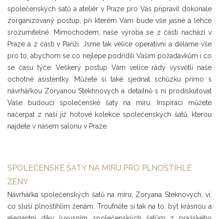
společenských šatů a ateliér v Praze pro Vás připravil dokonale
zorganizovaný postup, při kterém Vám bude vše jasné a lehce
srozumitelné. Mimochodem, naše výroba se z části nacházi v
Praze a z části v Paříži. Jsme tak velice operativní a děláme vše
pro to, abychom se co nejlépe podřídili Vašim požadavkům i co
se času týče. Veškerý postup Vám velice rády vysvětlí naše
ochotné asistentky. Můžete si také sjednat schůzku přímo s
návrhářkou Zoryanou Stekhnovych a detailně s ní prodiskutovat
Vaše budoucí společenské šaty na míru. Inspiraci můžete
načerpat z naší již hotové kolekce společenských šatů, kterou
najdete v našem salonu v Praze.
SPOLEČENSKÉ ŠATY NA MÍRU PRO PLNOŠTÍHLÉ
ŽENY
Návrhářka společenských šatů na míru, Zoryana Steknovych, ví,
co sluší plnoštíhlím ženám. Troufněte si tak na to, být krásnou a
elegantní díky luxusním společenských šatům z pražského