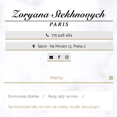
Skip
to
content
775 948 484
Salon : Na Moráni 13, Praha 2
Menu
Domovská stránka
/
Rady šaty na míru
/
Společenské šaty na míru na svatbu: buďte okouzlující