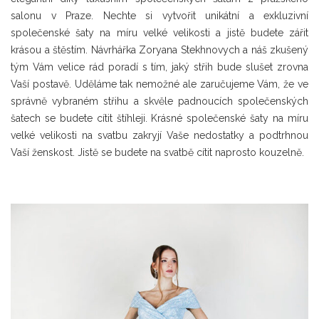
salonu v Praze. Nechte si vytvořit unikátní a exkluzivní
společenské šaty na míru velké velikosti a jistě budete zářit
krásou a štěstím. Návrhářka Zoryana Stekhnovych a náš zkušený
tým Vám velice rád poradí s tím, jaký střih bude slušet zrovna
Vaší postavě. Uděláme tak nemožné ale zaručujeme Vám, že ve
správně vybraném střihu a skvěle padnoucích společenských
šatech se budete cítit štíhleji. Krásné společenské šaty na míru
velké velikosti na svatbu zakryjí Vaše nedostatky a podtrhnou
Vaší ženskost. Jistě se budete na svatbě cítit naprosto kouzelně.