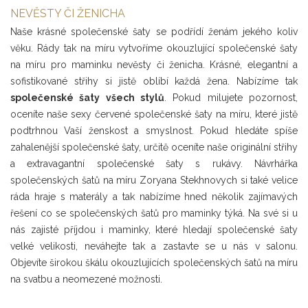
NEVĚSTY ČI ŽENICHA
Naše krásné společenské šaty se podřídí ženám jekého koliv
věku. Rády tak na míru vytvoříme okouzlující společenské šaty
na míru pro maminku nevěsty či ženicha. Krásné, elegantní a
sofistikované střihy si jistě oblíbí každá žena. Nabízíme tak
společenské šaty všech stylů
. Pokud milujete pozornost,
oceníte naše sexy červené společenské šaty na míru, které jistě
podtrhnou Vaší ženskost a smyslnost. Pokud hledáte spíše
zahalenější společenské šaty, určitě oceníte naše originální střihy
a extravagantní společenské šaty s rukávy. Návrhářka
společenských šatů na míru Zoryana Stekhnovych si také velice
ráda hraje s materály a tak nabízíme hned několik zajímavých
řešení co se společenských šatů pro maminky týká. Na své si u
nás zajisté příjdou i maminky, které hledají společenské šaty
velké velikosti, neváhejte tak a zastavte se u nás v salonu.
Objevíte širokou škálu okouzlujících společenských šatů na míru
na svatbu a neomezené možnosti.