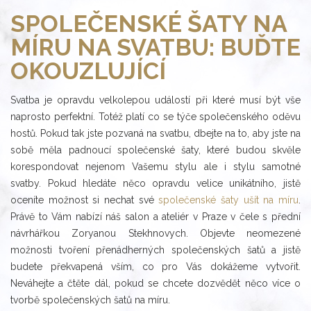
SPOLEČENSKÉ ŠATY NA
MÍRU NA SVATBU: BUĎTE
OKOUZLUJÍCÍ
Svatba je opravdu velkolepou událostí při které musí být vše
naprosto perfektní. Totéž platí co se týče společenského oděvu
hostů. Pokud tak jste pozvaná na svatbu, dbejte na to, aby jste na
sobě měla padnoucí společenské šaty, které budou skvěle
korespondovat nejenom Vašemu stylu ale i stylu samotné
svatby. Pokud hledáte něco opravdu velice unikátního, jistě
oceníte možnost si nechat své
společenské šaty ušít na míru
.
Právě to Vám nabízí náš salon a ateliér v Praze v čele s přední
návrhářkou Zoryanou Stekhnovych. Objevte neomezené
možnosti tvoření přenádherných společenských šatů a jistě
budete překvapená vším, co pro Vás dokážeme vytvořit.
Neváhejte a čtěte dál, pokud se chcete dozvědět něco více o
tvorbě společenských šatů na míru.