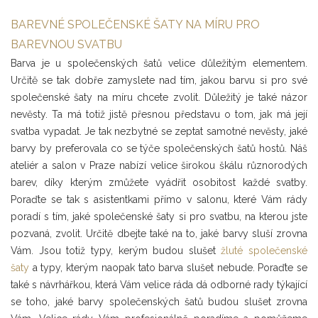
BAREVNÉ SPOLEČENSKÉ ŠATY NA MÍRU PRO
BAREVNOU SVATBU
Barva je u společenských šatů velice důležitým elementem.
Určitě se tak dobře zamyslete nad tím, jakou barvu si pro své
společenské šaty na míru chcete zvolit. Důležitý je také názor
nevěsty. Ta má totiž jistě přesnou představu o tom, jak má její
svatba vypadat. Je tak nezbytné se zeptat samotné nevěsty, jaké
barvy by preferovala co se týče společenských šatů hostů. Náš
ateliér a salon v Praze nabízí velice širokou škálu různorodých
barev, díky kterým zmůžete vyádřit osobitost každé svatby.
Poraďte se tak s asistentkami přímo v salonu, které Vám rády
poradí s tím, jaké společenské šaty si pro svatbu, na kterou jste
pozvaná, zvolit. Určitě dbejte také na to, jaké barvy sluší zrovna
Vám. Jsou totiž typy, kerým budou slušet
žluté společenské
šaty
a typy, kterým naopak tato barva slušet nebude. Poraďte se
také s návrhářkou, která Vám velice ráda dá odborné rady týkající
se toho, jaké barvy společenských šatů budou slušet zrovna