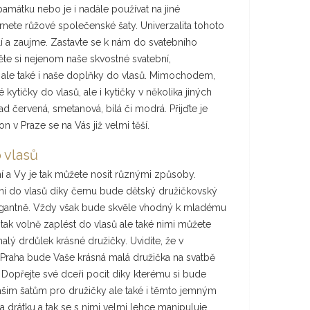
amátku nebo je i nadále používat na jiné
zmete růžové společenské šaty. Univerzalita tohoto
lí a zaujme. Zastavte se k nám do svatebního
ěte si nejenom naše skvostné svatební,
 ale také i naše doplňky do vlasů. Mimochodem,
kytičky do vlasů, ale i kytičky v několika jiných
d červená, smetanová, bílá či modrá. Přijďte je
n v Praze se na Vás již velmi těší.
 vlasů
ní a Vy je tak můžete nosit různými způsoby.
ání do vlasů díky čemu bude dětský družičkovský
egantně. Vždy však bude skvěle vhodný k mladému
 tak volně zaplést do vlasů ale také nimi můžete
lý drdůlek krásné družičky. Uvidíte, že v
Praha bude Vaše krásná malá družička na svatbě
 Dopřejte své dceři pocit díky kterému si bude
šim šatům pro družičky ale také i těmto jemným
a drátku a tak se s nimi velmi lehce manipuluje.