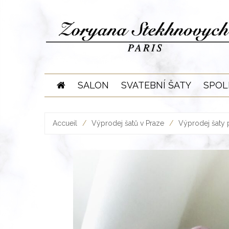
Skip
to
content
SALON
SVATEBNÍ ŠATY
SPOL
Accueil
/
Výprodej šatů v Praze
/
Výprodej šaty 