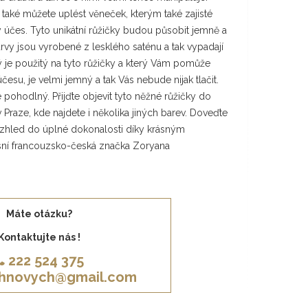
také můžete uplést věneček, kterým také zajisté
účes. Tyto unikátní růžičky budou působit jemně a
rvy jsou vyrobené z lesklého saténu a tak vypadají
ý je použitý na tyto růžičky a který Vám pomůže
česu, je velmi jemný a tak Vás nebude nijak tlačit.
 pohodlný. Přijďte objevit tyto něžné růžičky do
Praze, kde najdete i několika jiných barev. Doveďte
zhled do úplné dokonalosti díky krásným
sní francouzsko-česká značka Zoryana
Máte otázku?
Kontaktujte nás !
222 524 375
khnovych@gmail.com