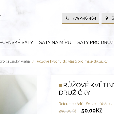
775 948 484
S
EČENSKÉ ŠATY
ŠATY NA MÍRU
ŠATY PRO DRUŽ
pro družičky Praha
/
Růžové květiny do vlasů pro malé družičky
RŮŽOVÉ KVĚTIN
DRUŽIČKY
Reference šatů :
Svazek růžiček 2
50.00
Kč
250.00
Kč