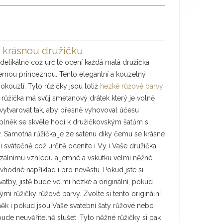
 krásnou družičku
delikátně což určitě ocení každá malá družička
hernou princeznou. Tento elegantní a kouzelný
 okouzlí. Tyto růžičky jsou totiž
hezké růžové barvy
 růžička má svůj smetanový drátek který je volně
 vytvarovat tak, aby přesně vyhovoval účesu
lněk se skvěle hodí k družičkovským šatům s
Samotná růžička je ze saténu díky čemu se krásné
 svátečně což určitě oceníte i Vy i Vaše družička.
álnímu vzhledu a jemné a vskutku velmi něžné
vhodné například i pro nevěstu. Pokud jste si
atby, jistě bude velmi hezké a originální, pokud
mi růžičky růžové barvy. Zvolte si tento originální
něk i pokud jsou Vaše svatební šaty růžové nebo
de neuvěřitelně slušet. Tyto něžné růžičky si pak