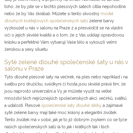
toho, že by jste se v těchto plesových šatech cítila nepohodlně
nebo že by Vás škrábali. Můžete si tento skvostný
model
dlouhých koktejlových společenských šatů
zelené barvy
vyzkoušet u nás v salonu na Praze 2 a přesvědčit se na vlastní
oči o jejich skvělé kvalitě a o tom, že z Vás udělají opravdovou
krásku a perfektně Vám vytvarují Vaše tělo a vykouzlí velmi
ženskou a sexy siluetu.
Syté zelené dlouhé společenské šaty u nás v
salonu v Praze
Tyto dlouhé plesové šaty na večírek, na ples nebo například i na
svatbu pro družičku, svědkyni či hosta jsou skvělé právě tím, že
jsou naprosto univerzální a Vy je můžete využít na velké
množství těch nejrůznějších společenských akcí, večírků, svátků
a událostí. Plesové
společenské šaty dlouhé délky
a zajímavé
syté zelené barvy mají také moc krásný a elegantní živůtek.
Tento živůtek má v sobě, jak je to již dobrým zvykem co se týče
našich společenských šatů (a to jak i krátkých tak i těch