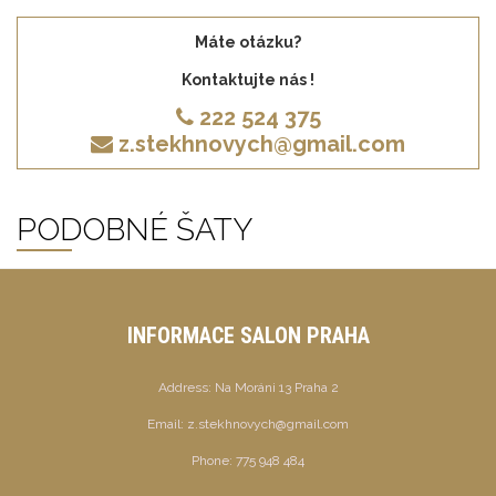
Máte otázku?
Kontaktujte nás !
222 524 375
z.stekhnovych@gmail.com
PODOBNÉ ŠATY
INFORMACE SALON PRAHA
Address:
Na Moráni 13 Praha 2
Email:
z.stekhnovych@gmail.com
Phone:
775 948 484