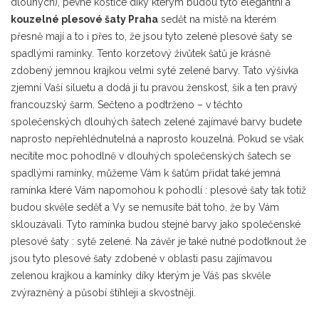
dlouhých), pevné kostice díky kterým budou tyto elegantní a
kouzelné plesové šaty Praha
sedět na místě na kterém
přesně mají a to i přes to, že jsou tyto zelené plesové šaty se
spadlými ramínky. Tento korzetový živůtek šatů je krásně
zdobený jemnou krajkou velmi syté zelené barvy. Tato výšivka
zjemní Vaší siluetu a dodá ji tu pravou ženskost, šik a ten pravý
francouzský šarm. Sečteno a podtrženo – v těchto
společenských dlouhých šatech zelené zajímavé barvy budete
naprosto nepřehlédnutelná a naprosto kouzelná. Pokud se však
necítíte moc pohodlně v dlouhých společenských šatech se
spadlými ramínky, můžeme Vám k šatům přidat také jemná
ramínka které Vám napomohou k pohodlí : plesové šaty tak totiž
budou skvěle sedět a Vy se nemusíte bát toho, že by Vám
sklouzávali. Tyto ramínka budou stejné barvy jako společenské
plesové šaty : sytě zelené. Na závěr je také nutné podotknout že
jsou tyto plesové šaty zdobené v oblasti pasu zajímavou
zelenou krajkou a kamínky díky kterým je Váš pas skvěle
zvýrazněný a působí štíhleji a skvostněji.