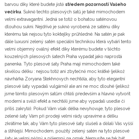
barvou díky které budete jistě
středem pozornosti Vašeho
večírku
. Sukně techto plesových šatů je také mimochodem
velmi extravagantní. Jedná se totiž o bohatou saténovou
dlouhou sukni. Nejdřívě je sukně vyrobená ze saténu díky
kterému tak nejsou tyto koktejlky průhledné. Na satén je pak
dále luxusní zelený satén speciální technikou která vytváří tento
velmi objemný oválný efekt díky kterému budete v těchto
kouzelných plesových šatech Praha vypadat jako naprostá
panenka. Tyto plesové šaty Praha mají mimochodem také
skvělou délku : nejsou totiž ani zbytečně moc krátké (jelikož
návrhářka Zoryana Stekhnovych nechtěla, aby tyto elegantní
plesové šaty vypadali vulgárně) ale ani ne moc dlouhé (jelikož
jsme těmto plesovým šatům chtěli především a hlavně vytvořit
moderní a svěží efekt a nechtěli jsme aby vypadali usedle či
příliš zakrytě). Pokud Vám však délka nevyhovuje, tyto plesové
zelené šaty Vám při prodeji velmi rády upravíme a délku
zkrátíme tak, aby Vám tyto plesové šaty slušeli a dělali Vás vyšší
a štíhlejší. Mimochodem, použitý zelený satén na tyto plesové
šaty je velmi něžný a příjemný na omak. Nemusíte se tak bát