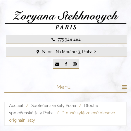
Skip
to
content
775 948 484
Salon : Na Moráni 13, Praha 2
Menu
Accueil
/
Společenské šaty Praha
/
Dlouhé
společenské šaty Praha
/
Dlouhé sytě zelené plesové
originální šaty