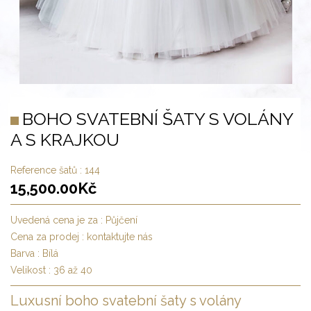
BOHO SVATEBNÍ ŠATY S VOLÁNY
A S KRAJKOU
Reference šatů :
144
15,500.00
Kč
Uvedená cena je za :
Půjčení
Cena za prodej :
kontaktujte nás
Barva :
Bílá
Velikost :
36 až 40
Luxusní boho svatební šaty s volány