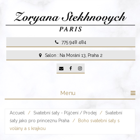
Skip
to
content
775 948 484
Salon : Na Moráni 13, Praha 2
Menu
Accueil
/
Svatební šaty - Půjčení / Prodej
/
Svatební
šaty jako pro princeznu Praha
/
Boho svatební šaty s
volány a s krajkou