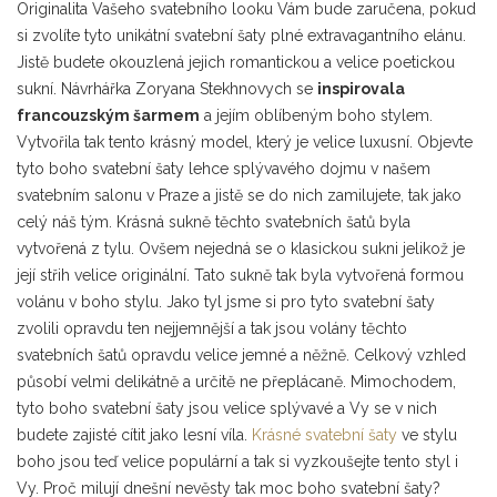
Originalita Vašeho svatebního looku Vám bude zaručena, pokud
si zvolíte tyto unikátní svatební šaty plné extravagantního elánu.
Jistě budete okouzlená jejich romantickou a velice poetickou
sukní. Návrhářka Zoryana Stekhnovych se
inspirovala
francouzským šarmem
a jejím oblíbeným boho stylem.
Vytvořila tak tento krásný model, který je velice luxusní. Objevte
tyto boho svatební šaty lehce splývavého dojmu v našem
svatebním salonu v Praze a jistě se do nich zamilujete, tak jako
celý náš tým. Krásná sukně těchto svatebních šatů byla
vytvořená z tylu. Ovšem nejedná se o klasickou sukni jelikož je
její střih velice originální. Tato sukně tak byla vytvořená formou
volánu v boho stylu. Jako tyl jsme si pro tyto svatební šaty
zvolili opravdu ten nejjemnější a tak jsou volány těchto
svatebních šatů opravdu velice jemné a něžně. Celkový vzhled
působí velmi delikátně a určitě ne přeplácaně. Mimochodem,
tyto boho svatební šaty jsou velice splývavé a Vy se v nich
budete zajisté cítit jako lesní víla.
Krásné svatební šaty
ve stylu
boho jsou teď velice populární a tak si vyzkoušejte tento styl i
Vy. Proč milují dnešní nevěsty tak moc boho svatební šaty?