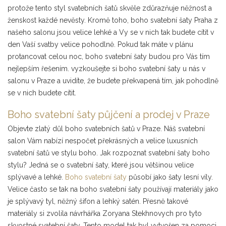
protože tento styl svatebních šatů skvěle zdůrazňuje něžnost a
ženskost každé nevěsty. Kromě toho, boho svatební šaty Praha z
našeho salonu jsou velice lehké a Vy se v nich tak budete cítit v
den Vaší svatby velice pohodlně. Pokud tak máte v plánu
protancovat celou noc, boho svatební šaty budou pro Vás tím
nejlepším řešením. vyzkoušejte si boho svatební šaty u nás v
salonu v Praze a uvidíte, že budete překvapená tím, jak pohodlně
se v nich budete cítit.
Boho svatební šaty půjčení a prodej v Praze
Objevte zlatý důl boho svatebních šatů v Praze. Náš svatební
salon Vám nabízí nespočet překrásných a velice luxusních
svatební šatů ve stylu boho. Jak rozpoznat svatební šaty boho
stylu? Jedná se o svatební šaty, které jsou většinou velice
splývavé a lehké.
Boho svatební šaty
působí jako šaty lesní víly.
Velice často se tak na boho svatební šaty používají materiály jako
je splývavý tyl, něžný šifon a lehký satén. Přesně takové
materiály si zvolila návrhářka Zoryana Stekhnovych pro tyto
skvostné svatební šaty. Tento model tak byl vytvořen za pomoci