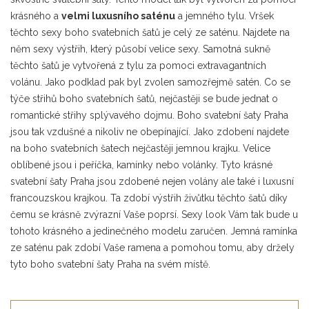
krásného a
velmi luxusního saténu
a jemného tylu. Vršek
těchto sexy boho svatebních šatů je celý ze saténu. Najdete na
něm sexy výstřih, který působí velice sexy. Samotná sukně
těchto šatů je vytvořená z tylu za pomoci extravagantních
volánu. Jako podklad pak byl zvolen samozřejmě satén. Co se
týče střihů boho svatebních šatů, nejčastěji se bude jednat o
romantické střihy splývavého dojmu. Boho svatební šaty Praha
jsou tak vzdušné a nikoliv ne obepínající. Jako zdobení najdete
na boho svatebních šatech nejčastěji jemnou krajku. Velice
oblíbené jsou i peříčka, kamínky nebo volánky. Tyto krásné
svatební šaty Praha jsou zdobené nejen volány ale také i luxusní
francouzskou krajkou. Ta zdobí výstřih živůtku těchto šatů díky
čemu se krásně zvýrazní Vaše poprsí. Sexy look Vám tak bude u
tohoto krásného a jedinečného modelu zaručen. Jemná ramínka
ze saténu pak zdobí Vaše ramena a pomohou tomu, aby držely
tyto boho svatební šaty Praha na svém místě.