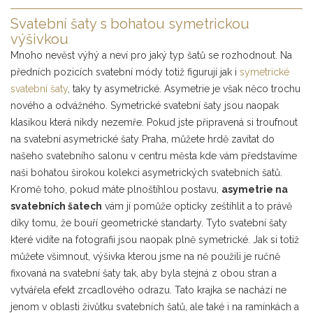
Svatební šaty s bohatou symetrickou
výšivkou
Mnoho nevěst výhý a neví pro jaký typ šatů se rozhodnout. Na
předních pozicích svatební módy totiž figurují jak i
symetrické
svatební šaty
, taky ty asymetrické. Asymetrie je však něco trochu
nového a odvážného. Symetrické svatební šaty jsou naopak
klasikou která nikdy nezemře. Pokud jste připravená si troufnout
na svatební asymetrické šaty Praha, můžete hrdě zavítat do
našeho svatebního salonu v centru města kde vám představíme
naši bohatou širokou kolekci asymetrických svatebních šatů.
Kromě toho, pokud máte plnoštíhlou postavu,
asymetrie na
svatebních šatech
vám jí pomůže opticky zeštíhlit a to právě
díky tomu, že bouří geometrické standarty. Tyto svatební šaty
které vidíte na fotografii jsou naopak plně symetrické. Jak si totiž
můžete všimnout, výšivka kterou jsme na ně použili je ručně
fixovaná na svatební šaty tak, aby byla stejná z obou stran a
vytvářela efekt zrcadlového odrazu. Tato krajka se nachází ne
jenom v oblasti živůtku svatebních šatů, ale také i na ramínkách a