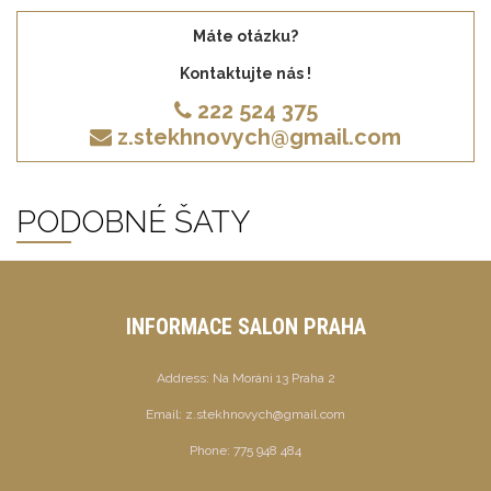
Máte otázku?
Kontaktujte nás !
222 524 375
z.stekhnovych@gmail.com
PODOBNÉ ŠATY
INFORMACE SALON PRAHA
Address:
Na Moráni 13 Praha 2
Email:
z.stekhnovych@gmail.com
Phone:
775 948 484