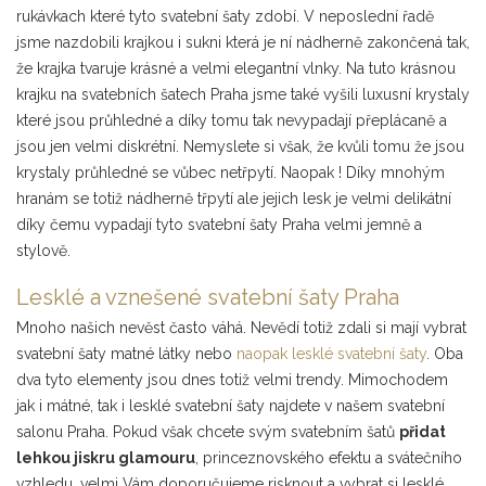
rukávkach které tyto svatební šaty zdobí. V neposlední řadě
jsme nazdobili krajkou i sukni která je ní nádherně zakončená tak,
že krajka tvaruje krásné a velmi elegantní vlnky. Na tuto krásnou
krajku na svatebních šatech Praha jsme také vyšili luxusní krystaly
které jsou průhledné a díky tomu tak nevypadají přeplácaně a
jsou jen velmi diskrétní. Nemyslete si však, že kvůli tomu že jsou
krystaly průhledné se vůbec netřpytí. Naopak ! Díky mnohým
hranám se totiž nádherně třpytí ale jejich lesk je velmi delikátní
díky čemu vypadají tyto svatební šaty Praha velmi jemně a
stylově.
Lesklé a vznešené svatební šaty Praha
Mnoho našich nevěst často váhá. Nevědí totiž zdali si mají vybrat
svatební šaty matné látky nebo
naopak lesklé svatební šaty
. Oba
dva tyto elementy jsou dnes totiž velmi trendy. Mimochodem
jak i mátné, tak i lesklé svatební šaty najdete v našem svatební
salonu Praha. Pokud však chcete svým svatebním šatů
přidat
lehkou jiskru glamouru
, princeznovského efektu a svátečního
vzhledu, velmi Vám doporučujeme risknout a vybrat si lesklé