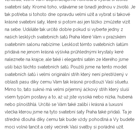
svatební šaty. Kromě toho, vdáváme se (snad) jednou v životě. Je
tak potřeba si tohoto dne opravdu velmi užít a vybrat si takové
krásné svatební šaty, které si potom asi jen těžko zmůžete vízít
na sebe. Uděláte tak určitě dobře pokud si vyberte jedny z
našich lesklých svatebních šatů Praha které Vám v pražském
svatebním salonu nabízíme. Lesklost těmto svatebních šatům
přidává ne jenom krásná výšivka průhlednými krystaly keré
naleznete na krajce, ale také i elegantní satén ze kterého jsme
ušili bázi těchto svatebních šatů. Použili jsme na tento model
svatebních šatů i velmi originální střih který není přestřižený v
oblasti pasu díky čemu Vám tak krásně prodlouží Vaší siluetu.
Mimo to, tato sukně má velmi přjemný áčkový střih který sluší
všem typům postavy a to, až už jste vysoká nebo nízka, hubená
nebo plnoštíhlá. Určitě se Vám také zalíbí i krásná a luxusní
vlečka kterou jsme na tyto svatební šaty Praha také přidali. Ta je
středně dlouhá díky čemu tak bude vždy pohodlná a Vy budete
moci volně tančit a celý večírek Vaší svatby si pořádně užít.