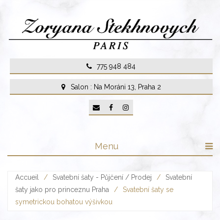
Skip
to
content
775 948 484
Salon : Na Moráni 13, Praha 2
Menu
Accueil
/
Svatební šaty - Půjčení / Prodej
/
Svatební
šaty jako pro princeznu Praha
/
Svatební šaty se
symetrickou bohatou výšivkou