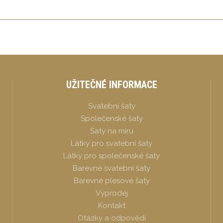
UŽITEČNÉ INFORMACE
Svatební šaty
Společenské šaty
Šaty na míru
Látky pro svatební šaty
Látky pro společenské šaty
Barevné svatební šaty
Barevné plesové šaty
Výprodej
Kontakt
Otázky a odpovědi