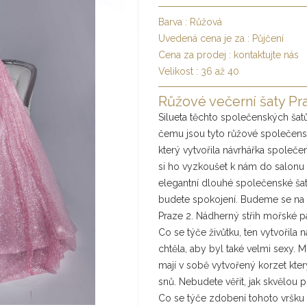
Barva :
Růžová
Uvedená cena je za :
Půjčení
Cena za prodej :
kontaktujte nás
Velikost :
36 až 40
Růžové večerní šaty Pra
Silueta těchto společenských šatů
čemu jsou tyto růžové společenské
který vytvořila návrhářka společe
si ho vyzkoušet k nám do salonu s
elegantní dlouhé společenské šaty m
budete spokojení. Budeme se na V
Praze 2. Nádherný střih mořské 
Co se týče živůtku, ten vytvořila 
chtěla, aby byl také velmi sexy.
mají v sobě vytvořený korzet kter
snů. Nebudete věřit, jak skvělou 
Co se týče zdobení tohoto vršku 