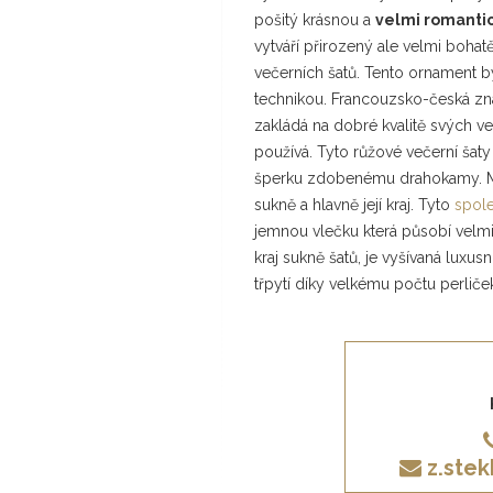
pošitý krásnou a
velmi romantic
vytváří přirozený ale velmi boha
večerních šatů. Tento ornament by
technikou. Francouzsko-česká zna
zakládá na dobré kvalitě svých ve
používá. Tyto růžové večerní ša
šperku zdobenému drahokamy. Můž
sukně a hlavně její kraj. Tyto
spole
jemnou vlečku která působí velmi 
kraj sukně šatů, je vyšívaná luxus
třpytí díky velkému počtu perliček 
z.ste