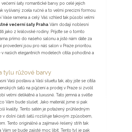
o večerní šaty romantické barvy po celé jejich
k vyšívaný zcela ručně a to velmi precizní formou.
í Vaše ramena a celý Váš vzhled tak působí velmi
stné večerní šaty Praha
Vám dodají noblesní
ti jako z královské rodiny. Přijďte se o tomto
ama přímo do našeho salonu a jistě nám dáte za
í provedení jsou pro náš salon v Praze prioritou.
e v našich elegantních modelech cítila pohodlně a
a tylu růžové barvy
í Vaší postavu a Vaší siluetu tak, aby jste se cítila
nských šatů na půjčení a prodej v Praze si zvolil
bí velmi delikátně a luxusně. Tato jemná a světle
co Vám bude slušet. Jako materiál jsme si pak
lepší kvality. Tento satén je potažený průhledným
e v dolní části šatů rozšiřuje takovým způsobem,
m. Tento originálně a zajímavě řešený střih tak
 Vám se bude zajisté moc líbit. Tento tyl je pak