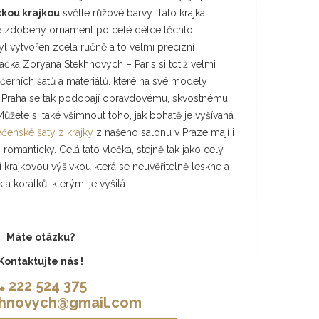
kou krajkou
světle růžové barvy. Tato krajka
tě zdobený ornament po celé délce těchto
l vytvořen zcela ručně a to velmi precizní
čka Zoryana Stekhnovych – Paris si totiž velmi
černích šatů a materiálů. které na své modely
ty Praha se tak podobají opravdovému, skvostnému
ete si také všimnout toho, jak bohatě je vyšívaná
čenské šaty z krajky
z našeho salonu v Praze mají i
romanticky. Celá tato vlečka, stejně tak jako celý
ní krajkovou výšivkou která se neuvěřitelně leskne a
a korálků, kterými je vyšitá.
Máte otázku?
Kontaktujte nás !
222 524 375
khnovych@gmail.com