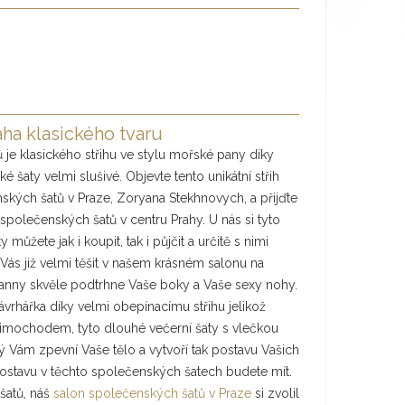
ha klasického tvaru
 je klasického střihu ve stylu mořské pany díky
 šaty velmi slušivé. Objevte tento unikátní střih
nských šatů v Praze, Zoryana Stekhnovych, a přijďte
polečenských šatů v centru Prahy. U nás si tyto
ůžete jak i koupit, tak i půjčit a určitě s nimi
ás již velmi těšit v našem krásném salonu na
panny skvěle podtrhne Vaše boky a Vaše sexy nohy.
návrhářka díky velmi obepínacímu střihu jelikož
 Mimochodem, tyto dlouhé večerní šaty s vlečkou
ý Vám zpevní Vaše tělo a vytvoří tak postavu Vašich
postavu v těchto společenských šatech budete mít.
šatů, náš
salon společenských šatů v Praze
si zvolil