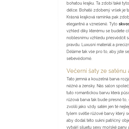
bohatou krajku. Ta zdobí také tyt
délce. Bohatě zdobený vršek je ta
Krásná krajková ramínka pak zdob
elegantně a vznešeně. Tyto
skvo
vzhled díky kterému se budete cíti
noblesnímu vzhledu přesvědčit s
pravdu. Luxusní materiál a precizn
Děláme tak vše pro to, aby jste s
sebevědomě.
Večerní šaty ze saténu 
Tato jemná a kouzelná barva rozjasn
něžně a žensky. Nás salon společe
tuto romantickou barvu která půso
růžová barva tak bude přesně to, 
zvolili jako vždy satén jen té nej
tylem světle růžové barvy který s
aby dodal této sukni patřičný obje
vytváří siluetu sexy mořské pany a