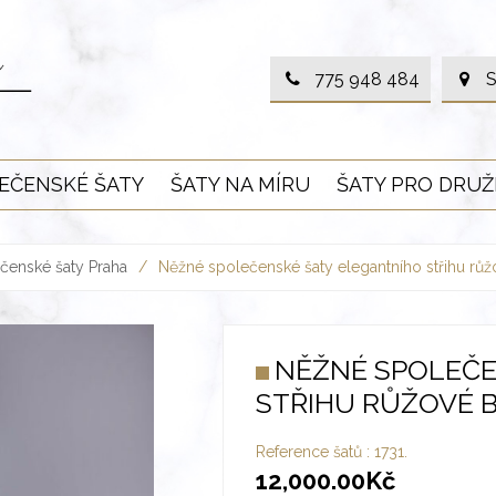
775 948 484
S
EČENSKÉ ŠATY
ŠATY NA MÍRU
ŠATY PRO DRUŽ
čenské šaty Praha
/
Něžné společenské šaty elegantního střihu růž
NĚŽNÉ SPOLEČE
STŘIHU RŮŽOVÉ 
Reference šatů :
1731.
12,000.00
Kč