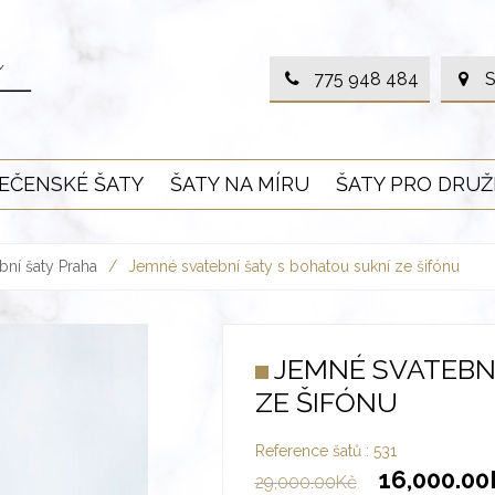
775 948 484
S
EČENSKÉ ŠATY
ŠATY NA MÍRU
ŠATY PRO DRUŽ
bní šaty Praha
/
Jemné svatební šaty s bohatou sukní ze šifónu
JEMNÉ SVATEBN
ZE ŠIFÓNU
Reference šatů :
531
16,000.00
29,000.00
Kč