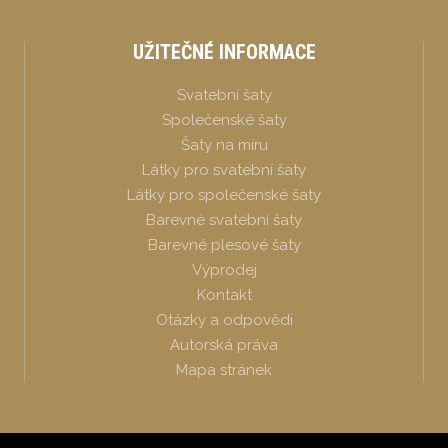
UŽITEČNÉ INFORMACE
Svatební šaty
Společenské šaty
Šaty na míru
Látky pro svatební šaty
Látky pro společenské šaty
Barevné svatební šaty
Barevné plesové šaty
Výprodej
Kontakt
Otázky a odpovědi
Autorská práva
Mapa stránek