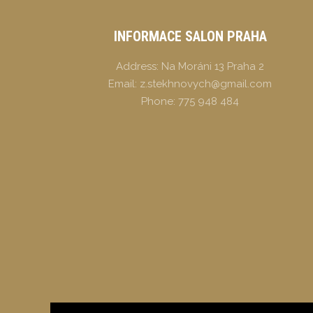
INFORMACE SALON PRAHA
Address:
Na Moráni 13 Praha 2
Email:
z.stekhnovych@gmail.com
Phone:
775 948 484