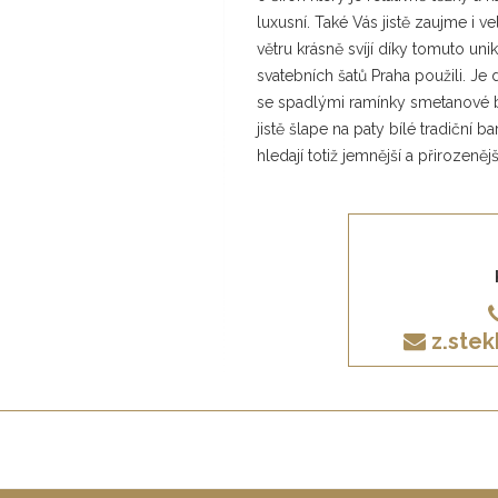
luxusní. Také Vás jistě zaujme i v
větru krásně svíjí díky tomuto uni
svatebních šatů Praha použili. Je
se spadlými ramínky smetanové 
jistě šlape na paty bílé tradiční b
hledají totiž jemnější a přirozenějš
z.ste