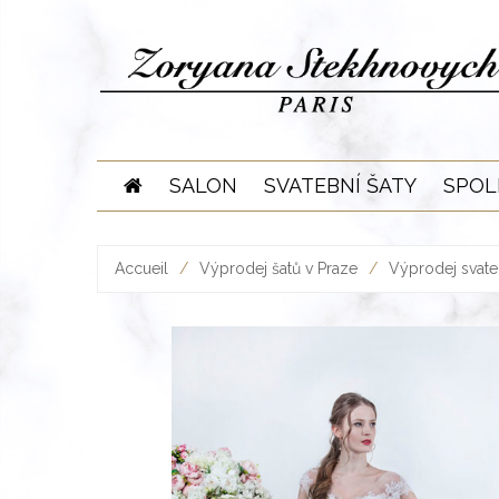
Skip
to
content
SALON
SVATEBNÍ ŠATY
SPOL
Accueil
/
Výprodej šatů v Praze
/
Výprodej svate