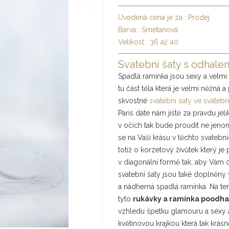
Uvedená cena je za :
Prodej
Barva :
Smetanová
Velikost :
36 až 40
Svatební šaty s odhale
Spadlá ramínka jsou sexy a velmi 
tu část těla která je velmi něžná a
skvostné
svatební šaty ve svateb
Paris dáte nám jistě za pravdu jeli
v očích tak bude proudit ne jen
se na Vaší krásu v těchto svateb
totiž o korzetový živůtek který j
v diagonální formě tak, aby Vám op
svatební šaty jsou také doplněny 
a nádherná spadlá ramínka. Na tent
tyto
rukávky a ramínka poodha
vzhledu špetku glamouru a sexy a
květinovou krajkou která tak krásn