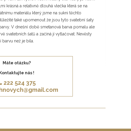
elmi krásná a relativně dlouhá vlečka která se na
kátnímu materiálu který jsme na sukni těchto
 důležité také upomenout že jsou tyto svatební šaty
barvy. V dnešní době smetanová barva pomalu ale
arvě svatebních šatů a začíná jí vytlačovat. Nevěsty
í barvu než je bíla.
Máte otázku?
Kontaktujte nás !
222 524 375
khnovych@gmail.com