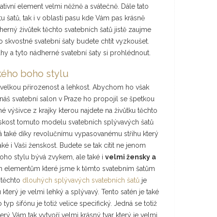
tivní element velmi něžně a svátečně. Dále tato
oltu šatů, tak i v oblasti pasu kde Vám pas krásně
herný živůtek těchto svatebních šatů jistě zaujme
yto skvostné svatební šaty budete chtít vyzkoušet.
ahy a tyto nádherné svatební šaty si prohlédnout.
kého boho stylu
 velkou přirozenost a lehkost. Abychom ho však
 náš svatební salon v Praze ho propojil se špetkou
é výšivce z krajky kterou najdete na živůtku těchto
nskost tomuto modelu svatebních splývavých šatů
á také díky revolučnímu vypasovanému střihu který
ké i Vaši ženskost. Budete se tak cítit ne jenom
boho stylu bývá zvykem, ale také i
velmi žensky a
m elementům které jsme k těmto svatebním šatům
 těchto
dlouhých splývavých svatebních šatů
je
terý je velmi lehký a splývavý. Tento satén je také
p šifónu je totiž velice specifický. Jedná se totiž
který Vám tak vytvoří velmi krásný tvar který je velmi