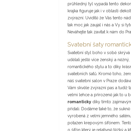
průhledný tyl vypadá tento dekora
krajka figuruje jak i v oblasti dek
zvýrazní. Uvidítě že Vás tento nád
tak moc jak zaujal i nás a Vy si t
Neváhejte tak zavítat k nám do Pr
Svatební šaty romantic
Svatební styl boho v sobě skrývá
udělali ještě více ženský a něžný,
romantického stylu a to díky krásn
svatebních šatů. Kromě toho, že
náš svatební salon v Praze dodáv
Vám skvěle zvýrazní pas a tudíž ta
velmi lehce a přirozeně jak to u 
romanticky
díky tímto zajimavý
přidali. Dodáme také to, že sukně
vyrobená z velmi jemného saténu k
potažen krepovým šifónem. Tento ty
o šifón který je relativně těžký a 