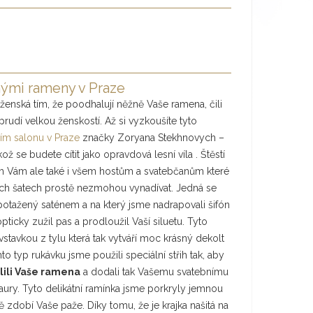
nými rameny v Praze
ženská tím, že poodhalují něžně Vaše ramena, čili
 prudí velkou ženskostí. Až si vyzkoušíte tyto
ním salonu v Praze
značky Zoryana Stekhnovych –
kož se budete cítit jako opravdová lesní víla . Štěstí
om Vám ale také i všem hostům a svatebčanům které
ních šatech prostě nezmohou vynadívat. Jedná se
e potažený saténem a na který jsme nadrapovali šifón
ticky zužil pas a prodloužil Vaší siluetu. Tyto
vstavkou z tylu která tak vytváří moc krásný dekolt
o typ rukávku jsme použili speciální střih tak, aby
lili Vaše ramena
a dodali tak Vašemu svatebnímu
ury. Tyto delikátní ramínka jsme porkryly jemnou
ě zdobí Vaše paže. Díky tomu, že je krajka našitá na