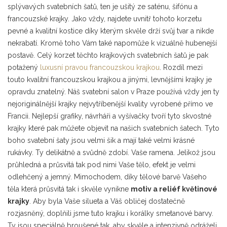
splývavých svatebních šatů, ten je ušitý ze saténu, šifónu a
francouzské krajky. Jako vždy, najdete uvnitř tohoto korzetu
pevné a kvalitní kostice díky kterým skvěle drží svůj tvar a nikde
nekrabatí. Kromě toho Vám také napomůže k vizuálně hubenejší
postavě. Celý korzet těchto krajkových svatebních šatů je pak
potažený
luxusní pravou francouzskou krajkou
. Rozdíl mezi
touto kvalitní francouzskou krajkou a jinými, levnějšími krajky je
opravdu znatelný. Náš svatební salon v Praze používá vždy jen ty
nejoriginálnější krajky nejvytříbenější kvality vyrobené přímo ve
Francii. Nejlepší grafiky, návrháři a vyšívačky tvoří tyto skvostné
krajky které pak můžete objevit na našich svatebních šatech. Tyto
boho svatební šaty jsou velmi šik a mají také velmi krásné
rukávky. Ty delikátně a svůdně zdobí. Vaše ramena. Jelikož jsou
průhledná a průsvitá tak pod nimi Vaše tělo, efekt je velmi
odlehčený a jemný. Mimochodem, díky tělové barvě Vašeho
těla která průsvitá tak i skvěle vynikne
motiv a reliéf květinové
krajky
. Aby byla Vaše silueta a Váš obličej dostatečně
rozjasněný, doplňili jsme tuto krajku i korálky smetanové barvy.
Ty jsou speciálně broušené tak, aby skvěle a intenzivně odráželi