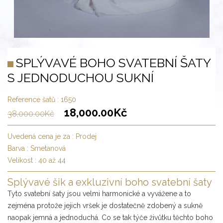
SPLÝVAVÉ BOHO SVATEBNÍ ŠATY
S JEDNODUCHOU SUKNÍ
Reference šatů :
1650
18,000.00
Kč
38,000.00
Kč
Uvedená cena je za :
Prodej
Barva :
Smetanová
Velikost :
40 až 44
Splývavé šik a exkluzivní boho svatební šaty
Tyto svatební šaty jsou velmi harmonické a vyvážene a to
zejména protože jejich vršek je dostatečně zdobený a sukně
naopak jemná a jednoduchá. Co se tak týče živůtku těchto boho