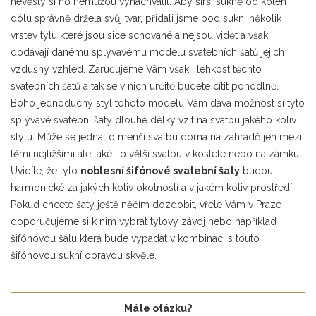
nevěsty si ho nemůžou vynachválit. Aby širší sukně od kolen
dólu správně držela svůj tvar, přidali jsme pod sukni několik
vrstev tylu které jsou sice schované a nejsou vidět a však
dodávají danému splývavému modelu svatebních šatů jejich
vzdušný vzhled. Zaručujeme Vám však i lehkost těchto
svatebních šatů a tak se v nich určitě budete cítit pohodlně.
Boho jednoduchý styl tohoto modelu Vám dává možnost si tyto
splývavé svatební šaty dlouhé délky vzít na svatbu jakého koliv
stylu. Může se jednat o menší svatbu doma na zahradě jen mezi
těmi nejližšími ale také i o větší svatbu v kostele nebo na zámku.
Uvidíte, že tyto
noblesní šifónové svatební šaty
budou
harmonické za jakých koliv okolností a v jakém koliv prostředí.
Pokud chcete šaty ještě něčím dozdobit, vřele Vám v Praze
doporučujeme si k nim vybrat tylový závoj nebo například
šifónovou šálu která bude vypadat v kombinaci s touto
šifónovou sukní opravdu skvěle.
Máte otázku?