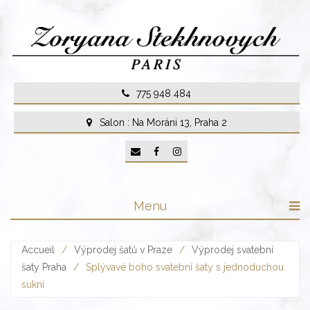
Skip
to
content
775 948 484
Salon : Na Moráni 13, Praha 2
Menu
Accueil
/
Výprodej šatů v Praze
/
Výprodej svatební
šaty Praha
/
Splývavé boho svatební šaty s jednoduchou
sukní