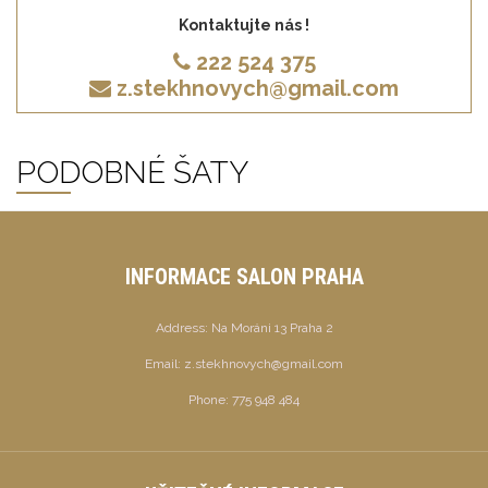
Kontaktujte nás !
222 524 375
z.stekhnovych@gmail.com
PODOBNÉ ŠATY
INFORMACE SALON PRAHA
Address:
Na Moráni 13 Praha 2
Email:
z.stekhnovych@gmail.com
Phone:
775 948 484