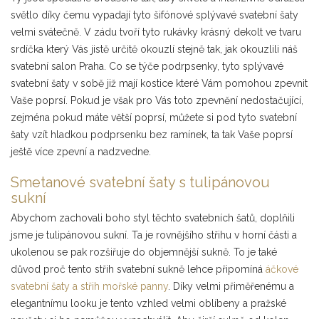
světlo díky čemu vypadají tyto šifónové splývavé svatební šaty
velmi svátečně. V zádu tvoří tyto rukávky krásný dekolt ve tvaru
srdíčka který Vás jistě určitě okouzlí stejně tak, jak okouzlili náš
svatební salon Praha. Co se týče podrpsenky, tyto splývavé
svatební šaty v sobě již mají kostice které Vám pomohou zpevnit
Vaše poprsí. Pokud je však pro Vás toto zpevnění nedostačující,
zejména pokud máte větší poprsí, můžete si pod tyto svatební
šaty vzít hladkou podprsenku bez ramínek, ta tak Vaše poprsí
ještě více zpevní a nadzvedne.
Smetanové svatební šaty s tulipánovou
sukní
Abychom zachovali boho styl těchto svatebních šatů, doplňili
jsme je tulipánovou sukní. Ta je rovnějšího střihu v horní části a
ukolenou se pak rozšiřuje do objemnější sukně. To je také
důvod proč tento střih svatební sukně lehce připomíná
áčkové
svatební šaty a střih mořské panny
. Díky velmi přiměřenému a
elegantnímu looku je tento vzhled velmi oblíbeny a pražské