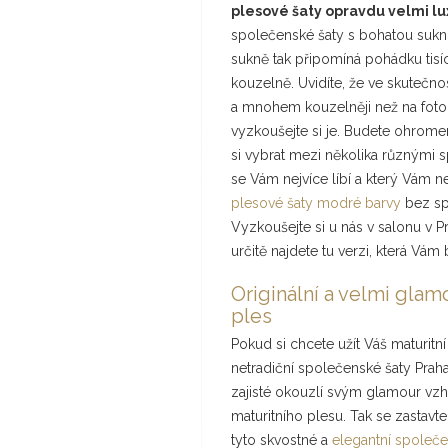
plesové šaty opravdu velmi l
společenské šaty s bohatou sukní
sukně tak připomíná pohádku tisí
kouzelně. Uvidíte, že ve skutečno
a mnohem kouzelněji než na fotogr
vyzkoušejte si je. Budete ohromen
si vybrat mezi několika různými s
se Vám nejvíce líbí a který Vám ne
plesové šaty modré barvy
bez sp
Vyzkoušejte si u nás v salonu v Pr
určitě najdete tu verzi, která Vám
Originální a velmi glam
ples
Pokud si chcete užít Váš maturitn
netradiční společenské šaty Praha
zajisté okouzlí svým glamour vz
maturitního plesu. Tak se zasta
tyto skvostné a
elegantní společe