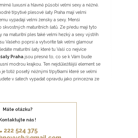
mírně luxusní a hlavně působí velmi sexy a něžně.
modré třpytivé plesové šaty Praha mají velmi
emu vypadají velmi žensky a sexy. Menší
 skvostných maturitních šatů. Ze předu mají tyto
na maturitní ples také velmi hezký a sexy výstřih
su Vašeho poprsí a vytvoříte tak velmi glamour
edáte maturitní šaty které tu Vaší co nejvíce
 šaty Praha
jsou přesně to, co se k Vám bude
xusní modrou krajkou. Ten nejdůležitější element se
 je totiž posetý něžnými třpytkami které se velmi
 budete v šatech vypadat opravdu jako princezna ze
Máte otázku?
Kontaktujte nás !
222 524 375
khnovych@gmail.com