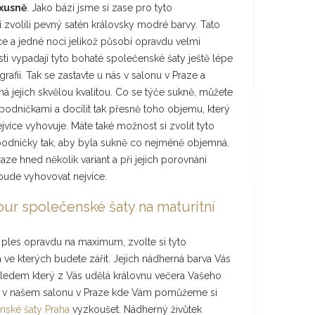
uxusně
. Jako bázi jsme si zase pro tyto
 zvolili pevný satén královsky modré barvy. Tato
ce a jedné noci jelikož působí opravdu velmi
sti vypadají tyto bohaté společenské šaty ještě lépe
afii. Tak se zastavte u nás v salonu v Praze a
á jejich skvělou kvalitou. Co se týče sukně, můžete
podničkami a docílit tak přesně toho objemu, který
jvíce vyhovuje. Máte také možnost si zvolit tyto
odničky tak, aby byla sukně co nejméně objemná.
aze hned několik variant a při jejich porovnání
 bude vyhovovat nejvíce.
our společenské šaty na maturitní
í ples opravdu na maximum, zvolte si tyto
 ve kterých budete zářit. Jejich nádherná barva Vás
hledem který z Vás udělá královnu večera Vašeho
vte v našem salonu v Praze kde Vám pomůžeme si
nské šaty Praha
vyzkoušet. Nádherný živůtek