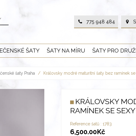
775 948 484
S
EČENSKÉ ŠATY
ŠATY NA MÍRU
ŠATY PRO DRUŽ
čenské šaty Praha
/
Královsky modré maturitní šaty bez ramínek s
KRÁLOVSKY MOD
RAMÍNEK SE SEX
Reference šatů :
1783
6,500.00
Kč