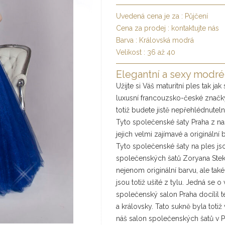
Uvedená cena je za :
Půjčení
Cena za prodej :
kontaktujte nás
Barva :
Královská modrá
Velikost :
36 až 40
Elegantní a sexy modré 
Užijte si Váš maturitní ples tak 
luxusní francouzsko-české značky
totiž budete jistě nepřehlédnuteln
Tyto společenské šaty Praha z n
jejich velmi zajímavé a originální
Tyto společenské šaty na ples js
společenských šatů Zoryana Stekh
nejenom originální barvu, ale tak
jsou totiž ušité z tylu. Jedná se 
společenský salon Praha docílil 
a královsky. Tato sukně byla toti
náš salon společenských šatů v Pra