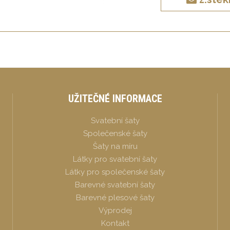
UŽITEČNÉ INFORMACE
Svatební šaty
Společenské šaty
Šaty na míru
Látky pro svatební šaty
Látky pro společenské šaty
Barevné svatební šaty
Barevné plesové šaty
Výprodej
Kontakt