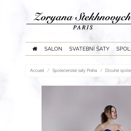
Skip
to
content
SALON
SVATEBNÍ ŠATY
SPOL
Accueil
/
Společenské šaty Praha
/
Dlouhé spole