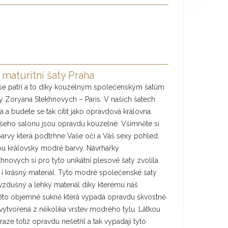
maturitní šaty Praha
jak se patří a to díky kouzelným společenským šatům
 Zoryana Stekhnovych – Paris. V našich šatech
á a budete se tak cítit jako opravdová královna.
ašeho salonu jsou opravdu kouzelné. Všimněte si
 barvy která podtrhne Vaše oči a Váš sexy pohled.
ou královsky modré barvy. Návrhářky
novych si pro tyto unikátní plesové šaty zvolila
é i krásný materiál. Tyto modré společenské šaty
o vzdušný a lehký materiál díky kterému náš
této objemné sukně která vypadá opravdu skvostně
ž vytvořená z několika vrstev modrého tylu. Látkou
ze totiž opravdu nešetřil a tak vypadají tyto