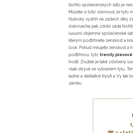
těchto společenských šatů je nes
Můžete si totiž všimnout že tyto 
hluboký výstřih na zádech díky č
šněrovačka pak zdobí záda těchto
luxusní objemné společenské šaty 
kterým podtrhnete ženskost a krá
look. Pokud milujete ženskost a hl
podtrhnou, tyto
trendy plesové
hodit. Živůtek je také zdobený lu
však skrývá ve vybraném tylu. Ten
ladně a delikátně třpytí a Vy tak
zámku.
z.ste