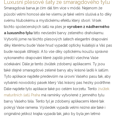
Luxusní plesové šaty ze smaragdového tylu
Smaragdová barva je čím dál tím více v módě. Nejenom že
působí velmi honosě ale ke všemu je také velmi slušivá a to díky
svému hlubokému a mystickému efektu který stvoří. Vršek
těchto společenských šatů na ples je
vyroben z nádherného
a luxusního tylu
této nevšední barvy zeleného drahokamu.
Vytvořili jsme na těchto plesových šatech elegantní drapování
díky kterému bude Vaše hruď vypadat opticky kulatější a Váš pas
bude naopak štíhlejší. A to vše díky optickému kouzlu správně
vykonaného drapování které zajistě předčí všechna Vaše
očekávání. Dále je tento živůtek zdobený aplikacemi. Ty jsou
také stejné smaragdově zelené barvy aby krásně ladili k šatům.
Tyto aplikace najdete především na úrovni Vašeho pasu tak, aby
vytvářeli novodobý pásek který Váš krásný pas hezky podrthne.
Dále najdete tyto aplikace také po celém korzetu. Tento
živůtek
maturitních šatů Praha
má ramínky vytvořené z jemného tylu
barvy Vašeho těla. Tento tyl je zdobený aplikacemi které tak
pokryjí Vaše ramena. Výsledek vypadá velmi něžně ale také i
originálně jelikož krajka vypadá tak, jako by byla jen letmě