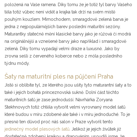
položená na Vaše ramena. Díky tomu že je totiž tyl barvy Vašeho
těla totiž vůbec není vidět a krajka tak drží na svém místě
pouhým kouzlem. Mimochodem, smaragdově zelená barva je
jedna z nejpopulárnějších barev poslední maturitní sezóny.
Maturantky statečně mění klasické barvy jako je růžová či modrá
na originálnější a vznešené barvy jako například i smaragdově
zelená. Díky tomu vypadají velmi draze a luxusně. Jako by
zrovna sešli z červeného koberce nebo z móla posledního
týdnu módy.
Šaty na maturitní ples na půjčení Praha
Jistě si oblíbíte tyl, ze kterého jsou ušity tyto maturantní šaty a to
také i jejich bohatá princeznovská sukně. Dolní část těchto
maturitních šatů je zase jednodušší. Návrhářka Zoryana
Stekhnovych totiž chtěla vytvořit velmi vyrovnaný model šatů
které budou v míru zdobené ale také i v míru jednoduché. To je
přesně ten důvod proč náš salon v Praze vytvořil tento
jedinečný model plesových šatů
. Jelikož je jejich živůtek již
dostatečně zdobený krajkou a drapováním, usoudili jsme, že