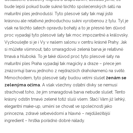
bude lepší pokud bude sukně těchto společenských šatů na
maturitní ples jednodušší. Tyto plesové šaty tak mají jistě
krásnou ale relativně jednoduchou sukni vyrobenou z tylu. Tyl je
však na těchto šatech opravdu bohatý a to je přesně ten důvod
proc vypadají tyto plesové šaty tak moc impozantně a královsky.
Vyzkoušejte si je i Vy v našem salonu v centru krásné Prahy. Jak
si můžete všimnout, tato smaragdově zelená barva je relativně
tmavá a hluboká. To je také důvod proč tyto plesové šaty na
maturitní ples Praha vypadají tak magicky a draze – přece jen
znázorňují barvu jednoho z nejdražších drahokamenů na světě.
Mimochodem, tyto plesové šaty budou velmi slušet
ženám se
zelenýma očima
. A však všechny ostatní dívky se nemusí
strachovat toho, že jim smaragdová barva nebude slušet. Tento
krásný odstín tmavě zelené totiž sluší všem. Stačí Vám již lehký,
elegantní make-up, umění se chovat ve společnosti jako
princezna, zdravé sebevědomí a hlavně – nejdůležitější
ingredient – hrstka pořádně dobré nálady.