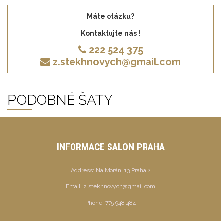
Máte otázku?
Kontaktujte nás !
222 524 375
z.stekhnovych@gmail.com
PODOBNÉ ŠATY
INFORMACE SALON PRAHA
Address:
Na Moráni 13 Praha 2
Email:
z.stekhnovych@gmail.com
Phone:
775 948 484