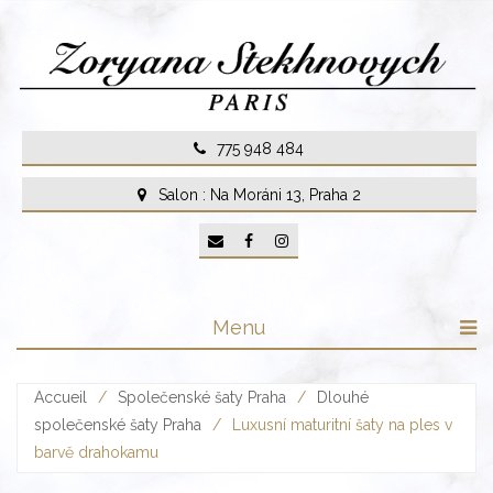
Skip
to
content
775 948 484
Salon : Na Moráni 13, Praha 2
Menu
Accueil
/
Společenské šaty Praha
/
Dlouhé
společenské šaty Praha
/
Luxusní maturitní šaty na ples v
barvě drahokamu