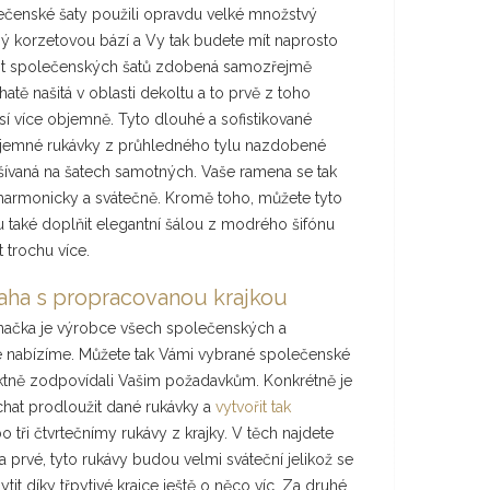
lečenské šaty použili opravdu velké množstvý
ný korzetovou bází a Vy tak budete mít naprosto
 část společenských šatů zdobená samozřejmě
atě našitá v oblasti dekoltu a to prvě z toho
 více objemně. Tyto dlouhé a sofistikované
é jemné rukávky z průhledného tylu nazdobené
 vyšívaná na šatech samotných. Vaše ramena se tak
á harmonicky a svátečně. Kromě toho, můžete tyto
 také doplňit elegantní šálou z modrého šifónu
 trochu více.
raha s propracovanou krajkou
značka je výrobce všech společenských a
ze nabízíme. Můžete tak Vámi vybrané společenské
ektně zodpovídali Vašim požadavkům. Konkrétně je
chat prodloužit dané rukávky a
vytvořit tak
tři čtvrtečnímy rukávy z krajky. V těch najdete
 prvé, tyto rukávy budou velmi sváteční jelikož se
it díky třpytivé krajce ještě o něco víc. Za druhé