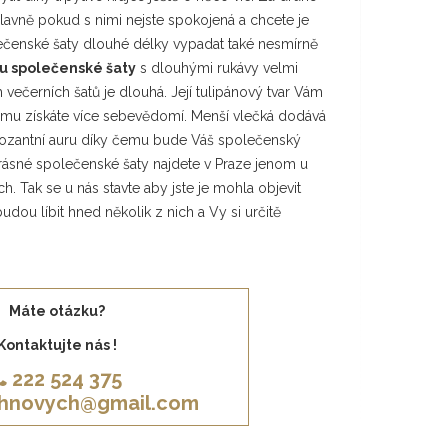
hlavně pokud s nimi nejste spokojená a chcete je
lečenské šaty dlouhé délky vypadat také nesmírně
u společenské šaty
s dlouhými rukávy velmi
večerních šatů je dlouhá. Její tulipánový tvar Vám
čemu získáte více sebevědomí. Menší vlečká dodává
ozantní auru díky čemu bude Váš společenský
krásné společenské šaty najdete v Praze jenom u
h. Tak se u nás stavte aby jste je mohla objevit
budou líbit hned několik z nich a Vy si určitě
Máte otázku?
Kontaktujte nás !
222 524 375
khnovych@gmail.com