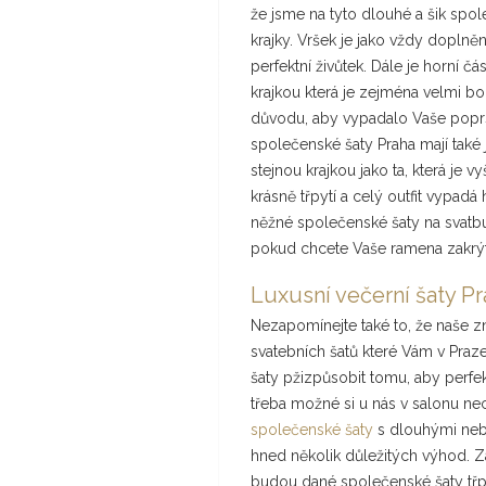
že jsme na tyto dlouhé a šik spo
krajky. Vršek je jako vždy doplně
perfektní živůtek. Dále je horní
krajkou která je zejména velmi boh
důvodu, aby vypadalo Vaše poprsí
společenské šaty Praha mají tak
stejnou krajkou jako ta, která je
krásně třpytí a celý outfit vypad
něžné společenské šaty na svatbu
pokud chcete Vaše ramena zakrýt
Luxusní večerní šaty P
Nezapomínejte také to, že naše 
svatebních šatů které Vám v Pra
šaty pžizpůsobit tomu, aby perf
třeba možné si u nás v salonu ne
společenské šaty
s dlouhými nebo 
hned několik důležitých výhod. Za
budou dané společenské šaty třpyt