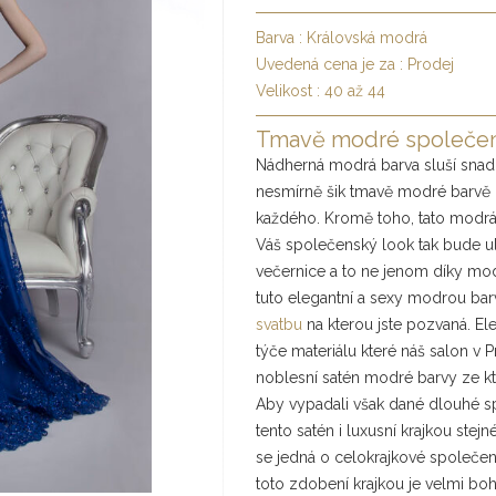
Barva :
Královská modrá
Uvedená cena je za :
Prodej
Velikost :
40 až 44
Tmavě modré společens
Nádherná modrá barva sluší snad
nesmírně šik tmavě modré barvě 
každého. Kromě toho, tato modrá 
Váš společenský look tak bude ul
večernice a to ne jenom díky modr
tuto elegantní a sexy modrou barv
svatbu
na kterou jste pozvaná. Ele
týče materiálu které náš salon v
noblesní satén modré barvy ze kt
Aby vypadali však dané dlouhé sp
tento satén i luxusní krajkou stej
se jedná o celokrajkové společensk
toto zdobení krajkou je velmi boh