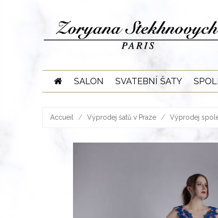
Skip
to
content
SALON
SVATEBNÍ ŠATY
SPOL
Accueil
/
Výprodej šatů v Praze
/
Výprodej spole