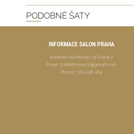
PODOBNÉ ŠATY
INFORMACE SALON PRAHA
Address:
Na Moráni 13 Praha 2
Email:
z.stekhnovych@gmail.com
Phone:
775 948 484