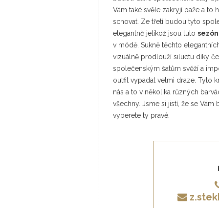
Vám také svěle zakryjí paže a to 
schovat. Ze třetí budou tyto spo
elegantně jelikož jsou tuto
sezón
v módě. Sukně těchto elegantních 
vizuálně prodlouží siluetu díky 
společenským šatům svěží a imp
outfit vypadat velmi draze. Tyto 
nás a to v několika různých barvác
všechny. Jsme si jistí, že se Vám 
vyberete ty pravé.
z.ste