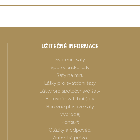
UŽITEČNÉ INFORMACE
Svatební šaty
Společenské šaty
Šaty na míru
Látky pro svatební šaty
Látky pro společenské šaty
Barevné svatební šaty
Barevné plesové šaty
Výprodej
Kontakt
Otázky a odpovědi
Autorská práva