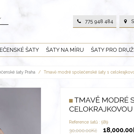
775 948 484
S
EČENSKÉ ŠATY
ŠATY NA MÍRU
ŠATY PRO DRUŽ
čenské šaty Praha
/
Tmavě modré společenské šaty s celokrajkovo
TMAVĚ MODRÉ S
CELOKRAJKOVOU 
Reference šatů :
589
18,000.00
30,000.00
Kč