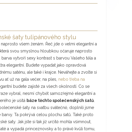
ké šaty tulipánového stylu
 naprosto všem ženám. Řeč jde o velmi elegantní a
která svou smyslnou hloubkou očaruje naprosto
barva vytvoří sexy kontrast s barvou Vašeho těla a
tra elegantní. Budete vypadat jako opravdová
ému saténu, ale také i krajce. Neváhejte a zvolte si
u ať už na gala večer, na ples,
nebo třeba na
gantní budete zajisté za všech okolností. Co se
 Praze vybral, nesmí chybět samozřejmě elegantní a
erého je ušitá
báze těchto společenských šatů
.
olečenské šaty na svatbu svátečně, doplnili jsme
né barvy. Ta pokrývá celou plochu šatů. Také proto
é šaty. Jak jste si tak již určitě mohla všimnout,
até a vypadá princeznovsky a to právě kvůli tomu,