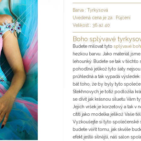
Barva :
Tyrkysová
Uvedená cena je za :
Půjčení
Velikost :
36 až 40
Boho splývavé tyrkyso
Budete milovat tyto
splývavé boh
hezkou barvu. Jako materiál jsme s
lehounký. Budete se tak v těchto 
pohodlně jelikož tyto šaty nejsou
průhledná a tak vypadá výsledek
bát toho, že by byly tyto společ
Stekhnovych je totiž podložila k
se divit jak krásnou siluetu Vám t
Jejich vršek je korzetový a tak v
cítiti jako modelka jelikož Vaše tě
Vyzkoušejte si tyto společenské š
budete věřit tomu, jak skvěle bude
efekt ještě silnější, náš salon sp