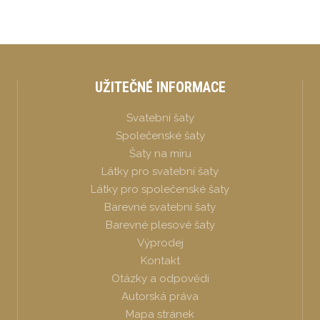
UŽITEČNÉ INFORMACE
Svatební šaty
Společenské šaty
Šaty na míru
Látky pro svatební šaty
Látky pro společenské šaty
Barevné svatební šaty
Barevné plesové šaty
Výprodej
Kontakt
Otázky a odpovědi
Autorská práva
Mapa stránek