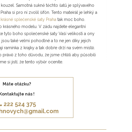
ná kouzel. Samotná sukně těchto šatů je splývavého
Praha si pro ní zvolil šifón. Tento mateirál je lehký a
o
krásné splečenské šaty Praha
tak moc boho.
oto krásného modelu. V zádu najdete elegantní
e tyto boho společenské šaty Vaší velikosti a ony
jsou také velmi pohodlné a to ne jen díky jejich
ají ramínka z krajky a tak dobře drží na svém místě.
o právě z toho důvodu, že jsme chtěli aby působili
e si jistí, že tento výběr oceníte.
Máte otázku?
Kontaktujte nás !
222 524 375
khnovych@gmail.com