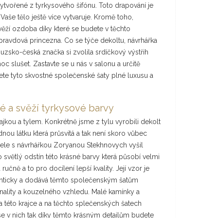
ytvořené z tyrkysového šifónu. Toto drapování je
Vaše tělo ještě více vytvaruje. Kromě toho,
věží ozdoba díky které se budete v těchto
pravdová princezna. Co se týče dekoltu, návrhářka
uzsko-česká značka si zvolila srdíčkový výstřih
c slušet. Zastavte se u nás v salonu a určitě
rete tyto skvostné společenské šaty plné luxusu a
é a svěží tyrkysové barvy
ajkou a tylem. Konkrétně jsme z tylu vyrobili dekolt
nou látku která průsvitá a tak není skoro vůbec
 čele s návrhářkou Zoryanou Stekhnovych vyšil
o světlý odstín této krásné barvy která působí velmi
ručně a to pro docílení lepší kvality. Její vzor je
anticky a dodává těmto společenským šatům
nality a kouzelného vzhledu. Malé kamínky a
na této krajce a na těchto splečenských šatech
e v nich tak díky těmto krásným detailům budete