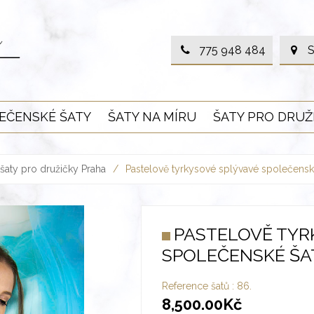
775 948 484
S
EČENSKÉ ŠATY
ŠATY NA MÍRU
ŠATY PRO DRUŽ
šaty pro družičky Praha
/
Pastelově tyrkysové splývavé společensk
PASTELOVĚ TYR
SPOLEČENSKÉ ŠA
Reference šatů :
86.
8,500.00
Kč