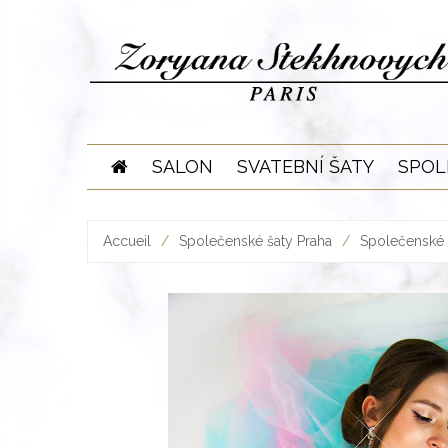
Skip
to
content
SALON
SVATEBNÍ ŠATY
SPOL
Accueil
/
Společenské šaty Praha
/
Společenské 