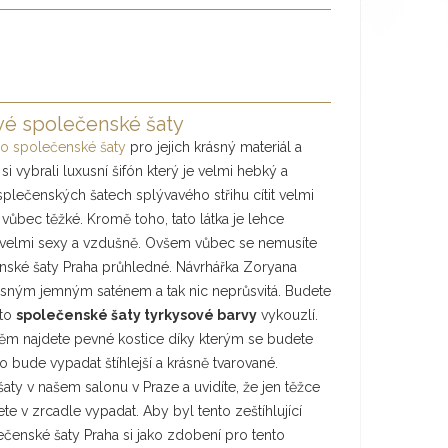
vé společenské šaty
o společenské šaty
pro jejich krásný materiál a
i vybrali luxusní šifón který je velmi hebký a
splečenských šatech splývavého střihu cítit velmi
 vůbec těžké. Kromě toho, tato látka je lehce
 velmi sexy a vzdušně. Ovšem vůbec se nemusíte
enské šaty Praha průhledné. Návrhářka Zoryana
rásným jemným saténem a tak nic neprůsvitá. Budete
yto
společenské šaty tyrkysové barvy
vykouzlí.
 něm najdete pevné kostice díky kterým se budete
lo bude vypadat štíhlejší a krásně tvarované.
aty v našem salonu v Praze a uvidíte, že jen těžce
te v zrcadle vypadat. Aby byl tento zeštíhlující
olečenské šaty Praha si jako zdobení pro tento