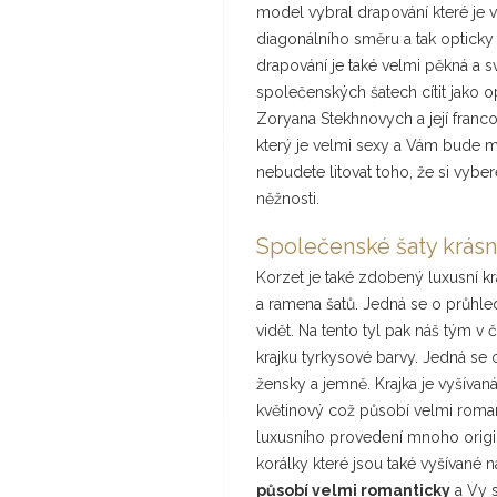
model vybral drapování které je v
diagonálního směru a tak opticky 
drapování je také velmi pěkná a s
společenských šatech cítit jako o
Zoryana Stekhnovych a její franco
který je velmi sexy a Vám bude mo
nebudete litovat toho, že si vybe
něžnosti.
Společenské šaty krásn
Korzet je také zdobený luxusní kr
a ramena šatů. Jedná se o průhled
vidět. Na tento tyl pak náš tým v
krajku tyrkysové barvy. Jedná se 
žensky a jemně. Krajka je vyšívaná 
květinový což působí velmi rom
luxusního provedení mnoho origi
korálky které jsou také vyšívané 
působí velmi romanticky
a Vy s