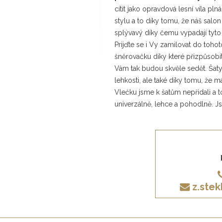
cítit jako opravdová lesní víla pl
stylu a to díky tomu, že náš salon 
splývavý díky čemu vypadají tyt
Prijďte se i Vy zamilovat do toh
šněrovačku díky které přizpůsobít
Vám tak budou skvěle sedět. Šaty 
lehkosti, ale také díky tomu, že m
Vlečku jsme k šatům nepřidali a t
univerzálně, lehce a pohodlně. Jsm
z.ste