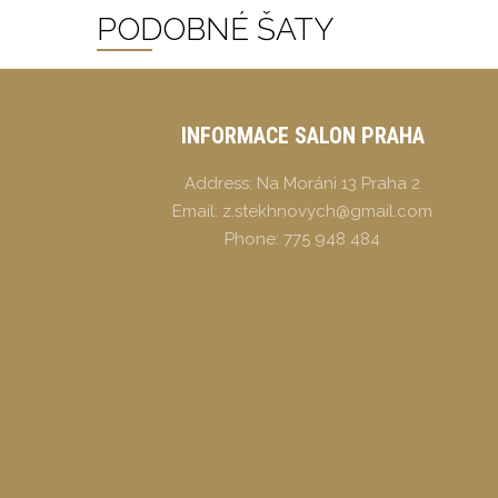
PODOBNÉ ŠATY
INFORMACE SALON PRAHA
Address:
Na Moráni 13 Praha 2
Email:
z.stekhnovych@gmail.com
Phone:
775 948 484