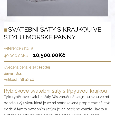
SVATEBNÍ ŠATY S KRAJKOU VE
STYLU MOŘSKÉ PANNY
Reference šatů :
5
10,500.00
Kč
40,000.00
Kč
Uvedená cena je za :
Prodej
Barva :
Bílá
Velikost :
36 až 40
Rybičkové svatební šaty s třpytivou krajkou
Tyto rybičkové svatební šaty Vás zaručeně zaujmou svou velmi
bohatou výšivkou která je velmi sofistikovaně propracovaná což
dodává těmto svatebním šatům jejich patřičné kouzlo. Jak to u