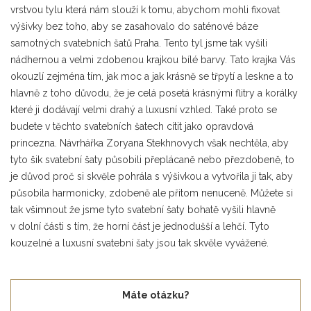
vrstvou tylu která nám slouží k tomu, abychom mohli fixovat
výšivky bez toho, aby se zasahovalo do saténové báze
samotných svatebních šatů Praha. Tento tyl jsme tak vyšili
nádhernou a velmi zdobenou krajkou bílé barvy. Tato krajka Vás
okouzlí zejména tím, jak moc a jak krásně se třpytí a leskne a to
hlavně z toho důvodu, že je celá posetá krásnými flitry a korálky
které ji dodávají velmi drahý a luxusní vzhled. Také proto se
budete v těchto svatebních šatech cítit jako opravdová
princezna. Návrhářka Zoryana Stekhnovych však nechtěla, aby
tyto šik svatební šaty působili přeplácaně nebo přezdobeně, to
je důvod proč si skvěle pohrála s výšivkou a vytvořila ji tak, aby
působila harmonicky, zdobeně ale přitom nenuceně. Můžete si
tak všimnout že jsme tyto svatební šaty bohatě vyšili hlavně
v dolní části s tím, že horní část je jednodušší a lehčí. Tyto
kouzelné a luxusní svatební šaty jsou tak skvěle vyvážené.
Máte otázku?