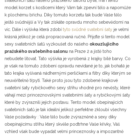
svatebních šatů našeho pražského salonu bývá, má i tento
model korzet s kosticemi který Vám tak zpevní tělo a napomůže
k plochému břichu. Díky tomuto korzetu tak bude Vaše tělo
ještě svůdnější a Vy tak získáte opravdu mnoho sebevědomí na
víc. Dále i výšivka která zdobí
tyto svůdné svatební šaty
je velmi
krásná jelikož je celá propracovaná ručně. Přijďte si tento model
sexy svatebních šatů vyzkoušet do našeho
okouzlujicího
pražského svatebního salonu
na Praze 2 a jistě toho
nebudete litovat. Tato výšivka je vyrobená z krajky bílé barvy. Co
je však na tomuto zdobení opravdu nevídané je to, jak bohatě je
tato krajka vyšívaná nádhernými perličkami a flitry díky kterým se
neuvěřitelně třpytí. Také proto jsou tyto zdobené krajkové
svatební šaty rybičkového sexy střihu vhodné pro nevěsty, které
váhají mezi princeznovskými svatebními šaty a rybičkovými šaty
které by zvýraznili jejich postavu. Tento model obepínajicích
svatebních šatů je tak ideální jelikož perfektne zkloubí všechny
Vaše požadavky : Vaše tělo bude zvýrazněné a sexy díky
obepínajicímu střihu který skvěle podtrhne Vaše křivky, Váš
vzhled však bude vypadat velmi princeznosky a impozantně