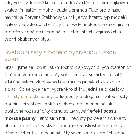
díky velmi zdobené krajce která dodává těmto bílým krajkovým
svatebním šatům mnoho kouzla a šmrncu. Také proto naše
návrhářka Zoryana Stekhnovych miluje tvořit tento typ modelů
jelikož takovéto svatební šaty jsou vždy neokoukané a originální
protože v sobě pojí hned několik elegantních, zajimavých a
všemi oblíbených stylů.
Svatební šaty s bohatě vyšívanou úzkou
sukní
Snažili jsme se udělat i sukni těchto krajkových bílých svatebních
šatů opravdu kouzelnou. Vytvořili jsme tak sukni těchto šatů
z bílého saténu který vypadá velmi elegantně a to v jaké koliv
situaci. Co se týče námi vybraného střihu, jedná se o klasický
střih stylu mořské panny
, tudíž jsou tyto elegantní svatební šaty
obepínajicí v oblasti boků a stehen a od kolenou se tak
postupně rozšižují díky čemu se tak vytváří
efekt ocasu
možské panny
. Tento střih milují nevěsty po celém světě a to
hlavně protože vždy skvěle podtrhne ženskost Vašeho těla a
působí velmi šik a elegantně. Bílý satén jsme tak potáhli jednou