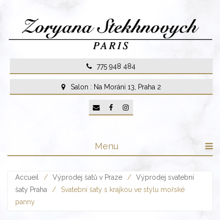
Skip
to
content
775 948 484
Salon : Na Moráni 13, Praha 2
Menu
Accueil
/
Výprodej šatů v Praze
/
Výprodej svatební
šaty Praha
/
Svatební šaty s krajkou ve stylu mořské
panny