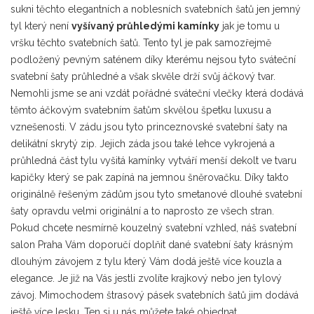
sukni těchto elegantních a noblesních svatebních šatů jen jemný
tyl který není
vyšívaný průhledými kamínky
jak je tomu u
vršku těchto svatebních šatů. Tento tyl je pak samozřejmě
podložený pevným saténem díky kterému nejsou tyto sváteční
svatební šaty průhledné a však skvěle drží svůj áčkový tvar.
Nemohli jsme se ani vzdát pořádné sváteční vlečky která dodává
těmto áčkovým svatebním šatům skvělou špetku luxusu a
vznešenosti. V zádu jsou tyto princeznovské svatební šaty na
delikátní skrytý zip. Jejich záda jsou také lehce vykrojená a
průhledná část tylu vyšitá kamínky vytváří menší dekolt ve tvaru
kapičky který se pak zapíná na jemnou šněrovačku. Díky takto
originálně řešeným zádům jsou tyto smetanové dlouhé svatební
šaty opravdu velmi originální a to naprosto ze všech stran.
Pokud chcete nesmírně kouzelný svatební vzhled, náš svatební
salon Praha Vám doporučí doplňit dané svatební šaty krásným
dlouhým závojem z tylu který Vám dodá ještě více kouzla a
elegance. Je již na Vás jestli zvolíte krajkový nebo jen tylový
závoj. Mimochodem štrasový pásek svatebních šatů jim dodává
ještě více lesku. Ten si u nás můžete také objednat.