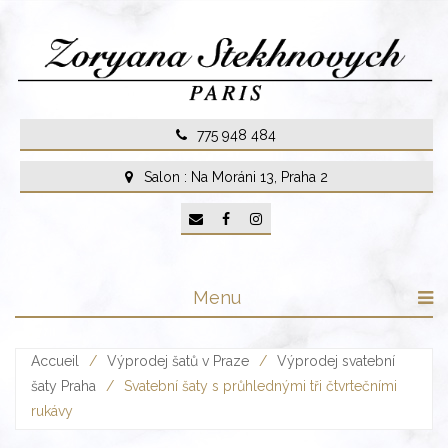
Skip
to
content
775 948 484
Salon : Na Moráni 13, Praha 2
Menu
Accueil
/
Výprodej šatů v Praze
/
Výprodej svatební
šaty Praha
/
Svatební šaty s průhlednými tři čtvrtečními
rukávy