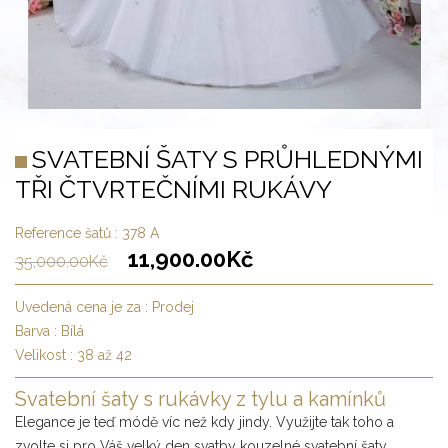
SVATEBNÍ ŠATY S PRŮHLEDNÝMI
TŘI ČTVRTEČNÍMI RUKÁVY
Reference šatů :
378 A
11,900.00
Kč
35,000.00
Kč
Uvedená cena je za :
Prodej
Barva :
Bílá
Velikost :
38 až 42
Svatební šaty s rukávky z tylu a kamínků
Elegance je teď módě víc než kdy jindy. Využijte tak toho a
zvolte si pro Váš velký den svatby kouzelné svatební šaty