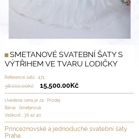
SMETANOVÉ SVATEBNÍ ŠATY S
VÝTŘIHEM VE TVARU LODIČKY
Reference šatů :
471
15,500.00
Kč
38,000.00
Kč
Uvedená cena je za :
Prodej
Barva :
Smetanová
Velikost :
36 až 40
Princeznovské a jednoduché svatební šaty
Praha