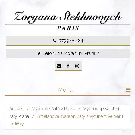
Skip
to
content
775 948 484
Salon : Na Moráni 13, Praha 2
Menu
Accueil
/
Výprodej šatů v Praze
/
Výprodej svatební
šaty Praha
/
Smetanové svatební šaty s výtřihem ve tvaru
lodičky