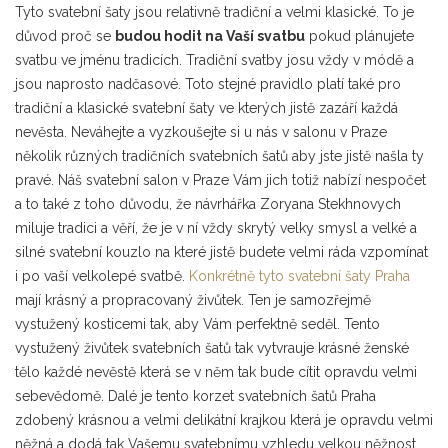
Tyto svatební šaty jsou relativně tradiční a velmi klasické. To je
důvod proč se
budou hodit na Vaší svatbu
pokud plánujete
svatbu ve jménu tradicích. Tradiční svatby josu vždy v módě a
jsou naprosto nadčasové. Toto stejné pravidlo platí také pro
tradiční a klasické svatební šaty ve kterých jistě zazáří každá
nevěsta. Neváhejte a vyzkoušejte si u nás v salonu v Praze
několik různých tradičních svatebních šatů aby jste jistě našla ty
pravé. Náš svatební salon v Praze Vám jich totiž nabízí nespočet
a to také z toho důvodu, že návrhářka Zoryana Stekhnovych
miluje tradici a věří, že je v ní vždy skrytý velky smysl a velké a
silné svatební kouzlo na které jistě budete velmi ráda vzpomínat
i po vaší velkolepé svatbě.
Konkrétně tyto svatební šaty Praha
mají krásný a propracovaný živůtek. Ten je samozřejmě
vystužený kosticemi tak, aby Vám perfektně seděl. Tento
vystužený živůtek svatebních šatů tak vytvrauje krásné ženské
tělo každé nevěstě která se v něm tak bude cítit opravdu velmi
sebevědomě. Dalé je tento korzet svatebních šatů Praha
zdobený krásnou a velmi delikátní krajkou která je opravdu velmi
něžná a dodá tak Vašemu svatebnímu vzhledu velkou něžnost.