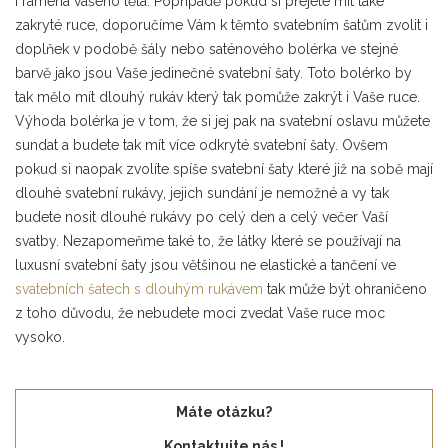
i ramena vašeho těla. Popřípadě pokud si přejete mít také
zakryté ruce, doporučíme Vám k těmto svatebním šatům zvolit i
doplňek v podobě šály nebo saténového bolérka ve stejné
barvě jako jsou Vaše jedinečné svatební šaty. Toto bolérko by
tak mělo mít dlouhý rukáv který tak pomůže zakrýt i Vaše ruce.
Výhoda bolérka je v tom, že si jej pak na svatební oslavu můžete
sundat a budete tak mít více odkryté svatební šaty. Ovšem
pokud si naopak zvolíte spíše svatební šaty které již na sobě mají
dlouhé svatební rukávy, jejich sundání je nemožné a vy tak
budete nosit dlouhé rukávy po celý den a celý večer Vaší
svatby. Nezapomeňme také to, že látky které se používají na
luxusní svatební šaty jsou většinou ne elastické a tančení ve
svatebních šatech s dlouhým rukávem
tak může být ohraničeno
z toho důvodu, že nebudete moci zvedat Vaše ruce moc
vysoko.
Máte otázku?
Kontaktujte nás !