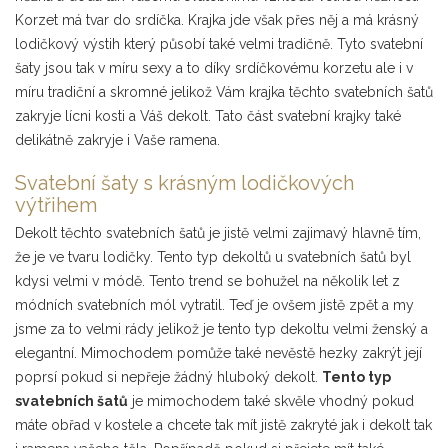
Korzet má tvar do srdíčka. Krajka jde však přes něj a má krásný
lodičkový výstih který působí také velmi tradičně. Tyto svatební
šaty jsou tak v míru sexy a to díky srdíčkovému korzetu ale i v
míru tradiční a skromné jelikož Vám krajka těchto svatebních šatů
zakryje lícni kosti a Váš dekolt. Tato část svatební krajky také
delikátně zakryje i Vaše ramena.
Svatební šaty s krásným lodičkových
výtřihem
Dekolt těchto svatebních šatů je jistě velmi zajimavý hlavně tím,
že je ve tvaru lodičky. Tento typ dekoltů u svatebních šatů byl
kdysi velmi v módě. Tento trend se bohužel na několik let z
módních svatebních mól vytratil. Teď je ovšem jistě zpět a my
jsme za to velmi rády jelikož je tento typ dekoltu velmi ženský a
elegantní. Mimochodem pomůže také nevěstě hezky zakrýt její
poprsí pokud si nepřeje žádný hluboký dekolt.
Tento typ
svatebních šatů
je mimochodem také skvěle vhodný pokud
máte obřad v kostele a chcete tak mít jistě zakryté jak i dekolt tak