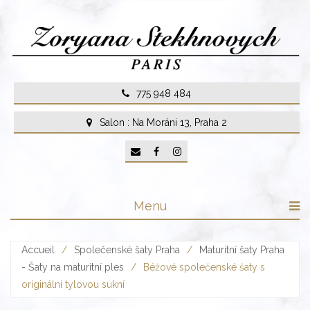
Skip
to
content
775 948 484
Salon : Na Moráni 13, Praha 2
Menu
Accueil
/
Společenské šaty Praha
/
Maturitní šaty Praha
- Šaty na maturitní ples
/
Béžové společenské šaty s
originální tylovou sukní