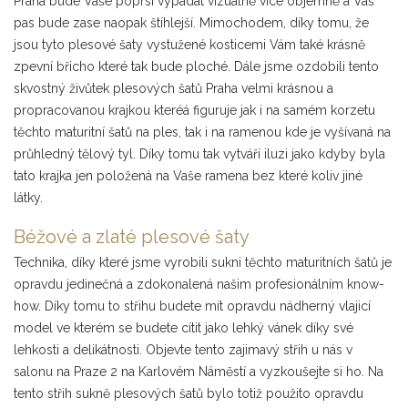
Praha bude Vaše poprsí vypadat vizuálně více objemně a Váš
pas bude zase naopak štíhlejší. Mimochodem, díky tomu, že
jsou tyto plesové šaty vystužené kosticemi Vám také krásně
zpevní břicho které tak bude ploché. Dále jsme ozdobili tento
skvostný živůtek plesových šatů Praha velmi krásnou a
propracovanou krajkou kteréá figuruje jak i na samém korzetu
těchto maturitní šatů na ples, tak i na ramenou kde je vyšívaná na
průhledný tělový tyl. Díky tomu tak vytváří iluzi jako kdyby byla
tato krajka jen položená na Vaše ramena bez které koliv jiné
látky.
Béžové a zlaté plesové šaty
Technika, díky které jsme vyrobili sukni těchto maturitních šatů je
opravdu jedinečná a zdokonalená našim profesionálním know-
how. Díky tomu to střihu budete mít opravdu nádherný vlajicí
model ve kterém se budete cítit jako lehký vánek díky své
lehkosti a delikátnosti. Objevte tento zajimavý střih u nás v
salonu na Praze 2 na Karlovém Náměstí a vyzkoušejte si ho. Na
tento střih sukně plesových šatů bylo totiž použito opravdu