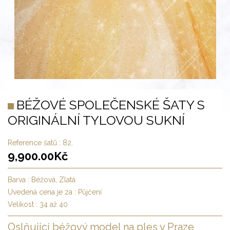
BÉŽOVÉ SPOLEČENSKÉ ŠATY S
ORIGINÁLNÍ TYLOVOU SUKNÍ
Reference šatů :
82.
9,900.00
Kč
Barva :
Béžová, Zlatá
Uvedená cena je za :
Půjčení
Velikost :
34 až 40
Oslňujicí béžový model na ples v Praze