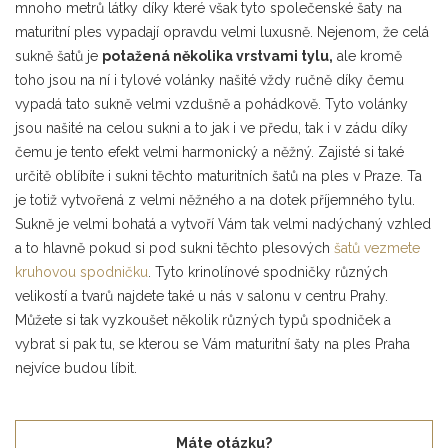
mnoho metrů látky díky které však tyto společenské šaty na
maturitní ples vypadají opravdu velmi luxusně. Nejenom, že celá
sukně šatů je
potažená několika vrstvami tylu,
ale kromě
toho jsou na ní i tylové volánky našité vždy ručně díky čemu
vypadá tato sukně velmi vzdušně a pohádkově. Tyto volánky
jsou našité na celou sukni a to jak i ve předu, tak i v zádu díky
čemu je tento efekt velmi harmonický a něžný. Zajisté si také
určitě oblíbíte i sukni těchto maturitních šatů na ples v Praze. Ta
je totiž vytvořená z velmi něžného a na dotek příjemného tylu.
Sukně je velmi bohatá a vytvoří Vám tak velmi nadýchaný vzhled
a to hlavně pokud si pod sukni těchto plesových
šatů vezmete
kruhovou spodničku
. Tyto krinolínové spodničky různých
velikostí a tvarů najdete také u nás v salonu v centru Prahy.
Můžete si tak vyzkoušet několik různých typů spodniček a
vybrat si pak tu, se kterou se Vám maturitní šaty na ples Praha
nejvíce budou líbit.
Máte otázku?