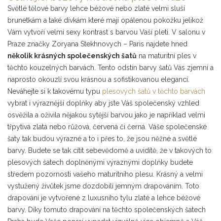
Světlé tělové barvy lehce béžové nebo zlaté velmi sluší
brunetkám a také dívkám které mají opálenou pokožku jelikož
Vám vytvoří velmi sexy kontrast s barvou Vaší pleti. V salonu v
Praze značky Zoryana Stekhnovych – Paris najdete hned
několik krásných společenských šatů
na maturitní ples v
těchto kouzelných barvách. Tento odstín barvy šatů Vás zjemní a
naprosto okouzlí svou krásnou a sofistikovanou elegancí.
Neváhejte si k takovému typu
plesových šatů v těchto barvách
vybrat i výraznější doplňky aby jste Váš společenský vzhled
osvěžila a oživila nějakou sytější barvou jako je například velmi
třpytivá zlatá nebo růžová, červená či černá. Váše společenské
šaty tak budou výrazné a to i přes to, že jsou něžné a světlé
barvy. Budete se tak cítit sebevědomě a uvidítě, že v takových to
plesových šatech doplněnými výraznými doplňky budete
středem pozornosti vašeho maturitního plesu. Krásný a velmi
vystužený živůtek jsme dozdobili jemným drapováním. Toto
drapování je vytvořené z luxusního tylu zlaté a lehce béžové
barvy. Díky tomuto drapování na těchto společenských šatech