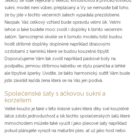
Jelikož se však nejedná o velkou, krinolínovou a princeznovskou
sukni, model není vůbec přeplácaný a Vy se nemusíte bát toho,
že by jste v těchto večerních šatech vypadala přezdobeně.
Naopak, Váš celkový vzhled bude opravdu velmi šik. Velmi
lehce si také budete moci zvolit i doplňky k těmto večerním
šatům. Samozřejmě skvěle se k tomuto modelu totiž budou
hodit stříbrné doplňky doplněné například štrasovými
ozdobami z kamínků které se budou kouzelně třpytit.
Doporučujeme Vám tak zvolit například páskové boty na
podpatku, jemnou stříbrnou kabelku ve stylu psaníčka a lehké
ale třpytivé šperky. Uvidíte, že takto harmonický outfit Vám bude
jistě závidět každá žena která se na Vás jen podívá.
Společenské šaty s áčkovou sukní a
korzetem
Velké kouzlo je také v této krásné sukni která díky své kouzelné
látce zdobí jednoduchost a šik těchto společenských šatů které
mimochodem můžete také využít i jako plesové šaty například
pokud plánujete vyrazit na maturitní ples, ať už jako host nebo