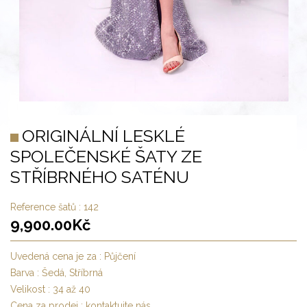
ORIGINÁLNÍ LESKLÉ
SPOLEČENSKÉ ŠATY ZE
STŘÍBRNÉHO SATÉNU
Reference šatů :
142
9,900.00
Kč
Uvedená cena je za :
Půjčení
Barva :
Šedá, Stříbrná
Velikost :
34 až 40
Cena za prodej :
kontaktujte nás