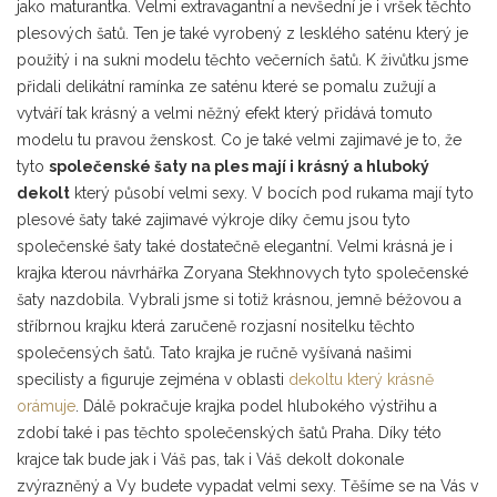
jako maturantka. Velmi extravagantní a nevšední je i vršek těchto
plesových šatů. Ten je také vyrobený z lesklého saténu který je
použitý i na sukni modelu těchto večerních šatů. K živůtku jsme
přidali delikátní ramínka ze saténu které se pomalu zužují a
vytváří tak krásný a velmi něžný efekt který přidává tomuto
modelu tu pravou ženskost. Co je také velmi zajimavé je to, že
tyto
společenské šaty na ples mají i krásný a hluboký
dekolt
který působí velmi sexy. V bocích pod rukama mají tyto
plesové šaty také zajimavé výkroje díky čemu jsou tyto
společenské šaty také dostatečně elegantní. Velmi krásná je i
krajka kterou návrhářka Zoryana Stekhnovych tyto společenské
šaty nazdobila. Vybrali jsme si totiž krásnou, jemně béžovou a
stříbrnou krajku která zaručeně rozjasní nositelku těchto
společensých šatů. Tato krajka je ručně vyšívaná našimi
specilisty a figuruje zejména v oblasti
dekoltu který krásně
orámuje
. Dálě pokračuje krajka podel hlubokého výstřihu a
zdobí také i pas těchto společenských šatů Praha. Díky této
krajce tak bude jak i Váš pas, tak i Váš dekolt dokonale
zvýrazněný a Vy budete vypadat velmi sexy. Těšíme se na Vás v