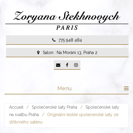
Skip
to
content
775 948 484
Salon : Na Moráni 13, Praha 2
Menu
Accueil
/
Společenské šaty Praha
/
Společenské šaty
na svatbu Praha
/
Originální lesklé společenské šaty ze
stříbrného saténu