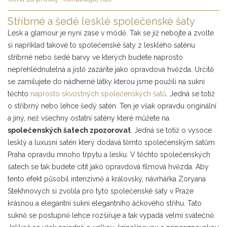
Stříbrné a šedé lesklé společenské šaty
Lesk a glamour je nyní zase v módě. Tak se již nebojte a zvolte
si například takové to společenské šaty z lesklého saténu
stříbrné nebo šedé barvy ve kterých budete naprosto
nepřehlédnutelná a jistě zazáříte jako opravdová hvězda. Určitě
se zamilujete do nádherné látky kterou jsme použili na sukni
těchto
naprosto skvostných společenských šatů
. Jedná se totiž
o stříbrný nebo lehce šedý satén. Ten je však opravdu originální
a jiný, než všechny ostatní satény které můžete na
společenských šatech zpozorovat
. Jedná se totiž o vysoce
lesklý a luxusní satén který dodává těmto společenským šatům
Praha opravdu mnoho třpytu a lesku. V těchto společenských
šatech se tak budete cítit jako opravdová filmová hvězda. Aby
tento efekt působil intenzivně a královsky, návrhářka Zoryana
Stekhnovych si zvolila pro tyto společenské šaty v Praze
krásnou a elegantní sukni elegantního áčkového střihu. Tato
sukně se postupně lehce rozšiřuje a tak vypadá velmi svátečně.