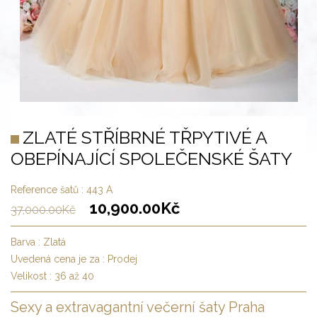
ZLATÉ STŘÍBRNÉ TŘPYTIVÉ A
OBEPÍNAJÍCÍ SPOLEČENSKÉ ŠATY
Reference šatů :
443 A
10,900.00
Kč
37,000.00
Kč
Barva :
Zlatá
Uvedená cena je za :
Prodej
Velikost :
36 až 40
Sexy a extravagantní večerní šaty Praha