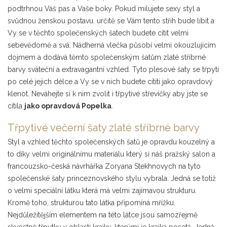
podtrhnou Váš pas a Vaše boky. Pokud milujete sexy styl a
svůdnou ženskou postavu. určitě se Vám tento střih bude líbit a
Vy se v těchto společenských šatech budete cítit velmi
sebevědomě a svá. Nádherná vlečka působí velmi okouzlujícím
dojmem a dodává těmto společenským šatům zlaté stříbrné
barvy sváteční a extravagantní vzhled. Tyto plesové šaty se třpytí
po celé jejich délce a Vy se v nich budete cítiti jako opravdový
klenot. Neváhejte si k nim zvolit i třpytivé střevíčky aby jste se
cítila
jako opravdová Popelka
.
Třpytivé večerní šaty zlaté stříbrné barvy
Styl a vzhled těchto společenských šatů je opravdu kouzelný a
to díky velmi originálnímu materiálu který si náš pražský salon a
francouzsko-česká návrhářka Zoryana Stekhnovych na tyto
společenské šaty princeznovského stylu vybrala. Jedná se totiž
o velmi speciální látku která má velmi zajímavou strukturu.
Kromě toho, strukturou tato látka připomíná mřížku.
Nejdůležitějším elementem na této látce jsou samozřejmě
skvostné třpytky v oblasti krajky, kterými je krajka posetá. Jedná