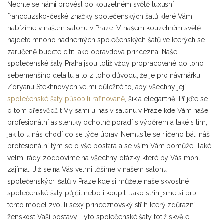
Nechte se námi provést po kouzelném světě luxusní
francouzsko-české značky společenských šatů které Vám
nabízíme v našem salonu v Praze. V našem kouzelném světě
najdete mnoho nádherných společenských šatů ve kterých se
zaručeně budete cítit jako opravdová princezna. Naše
společenské šaty Praha jsou totiž vždy propracované do toho
sebemenšího detailu a to z toho důvodu, že je pro návrhářku
Zoryanu Stekhnovych velmi důležité to, aby všechny její
společenské šaty působili rafinovaně
, šik a elegantně. Přijďte se
o tom přesvědčit Vy sami u nás v salonu v Praze kde Vám naše
profesionální asistentky ochotně poradí s výběrem a také s tím,
jak to u nás chodí co se týče úprav. Nemusíte se ničeho bát, náš
profesionální tým se o vše postará a se vším Vám pomůže. Také
velmi rády zodpovíme na všechny otázky které by Vás mohli
zajímat. Již se na Vás velmi těšíme v našem salonu
společenských šatů v Praze kde si můžete naše skvostné
společenské šaty půjčit nebo i koupit. Jako střih jsme si pro
tento model zvolili sexy princeznovský střih který zdůrazní
ženskost Vaší postavy. Tyto společenské šaty totiž skvěle