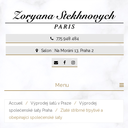
Skip
to
content
775 948 484
Salon : Na Moráni 13, Praha 2
Menu
Accueil
/
Výprodej šatů v Praze
/
Výprodej
společenské šaty Praha
/
Zlaté stříbrné třpytivé a
obepínající společenské šaty