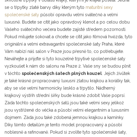
se o třpytky zlaté barvy díky kterým tyto
maturitní sexy
společenské šaty
působí opravdu velmi svátečně a velmi
luxusně. Budete se cítit jako opravdový klenot a po celou dobu
Vašeho svátečního večera budete zajisté středem pozornosti.
Pokud milujete šokovat a chcete se cítit jako filmová hvězda, tyto
originální a velmi extravagantní společenské šaty Praha, které
Vám nabízí náš salon v Praze jsou přesně to, co potřebujete.
Neváhejte a přijďte si tyto kouzelné třpytivé společenské šaty
vyzkoušet k nám do salonu na Praze 2. Vaše sny se budou plnit
v těchto
společenských šatech plných kouzel
. Jejich živůtek
je také krásně propracovaný luxusní zlatou krajkou a korálky tak,
aby se vše velmi harmonicky lesklo a třpytilo. Nádherný
krajkový výstřih střední šířky bude krásně zdobit Vaše poprsí.
Záda těchto společenských šatů jsou také velmi sexy jelikož
jsou vystřižené do véčka a působí velmi elegantním a luxusním
dojmem. Záda jsou také zdobená jemnou krajkou a kamínky.
Díky těmto detailům je tento model propracovaný a působí
noblesně a rafinovaně. Pokud si zvolíte tyto společenské šaty,